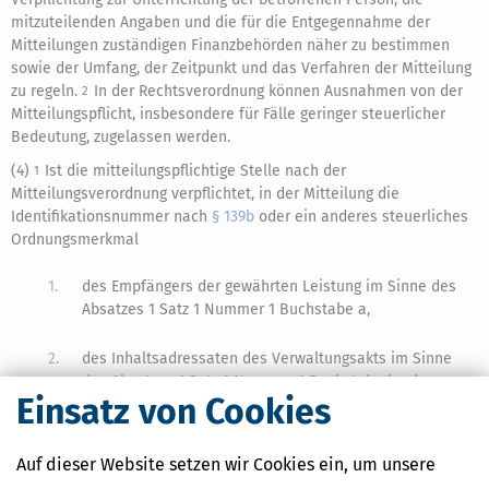
mitzuteilenden Angaben und die für die Entgegennahme der
Mitteilungen zuständigen Finanzbehörden näher zu bestimmen
sowie der Umfang, der Zeitpunkt und das Verfahren der Mitteilung
zu regeln.
In der Rechtsverordnung können Ausnahmen von der
2
Mitteilungspflicht, insbesondere für Fälle geringer steuerlicher
Bedeutung, zugelassen werden.
(4)
Ist die mitteilungspflichtige Stelle nach der
1
Mitteilungsverordnung verpflichtet, in der Mitteilung die
Identifikationsnummer nach
§ 139b
oder ein anderes steuerliches
Ordnungsmerkmal
1.
des Empfängers der gewährten Leistung im Sinne des
Absatzes 1 Satz 1 Nummer 1 Buchstabe a,
2.
des Inhaltsadressaten des Verwaltungsakts im Sinne
des Absatzes 1 Satz 1 Nummer 1 Buchstabe b oder e,
Einsatz von Cookies
3.
des Empfängers der vergebenen Subvention im Sinne
des Absatzes 1 Satz 1 Nummer 1 Buchstabe c oder
Auf dieser Website setzen wir Cookies ein, um unsere