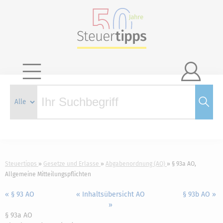

Steuertipps
Gesetze und Erlasse
Abgabenordnung (AO)
§ 93a AO,
Allgemeine Mitteilungspflichten
« § 93 AO
« Inhaltsübersicht AO
§ 93b AO »
»
§ 93a AO