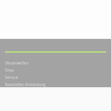
Steuerwelten
Shop
Service
Newsletter-Anmeldung
Alle News
Steuererklärung Online
Referenz