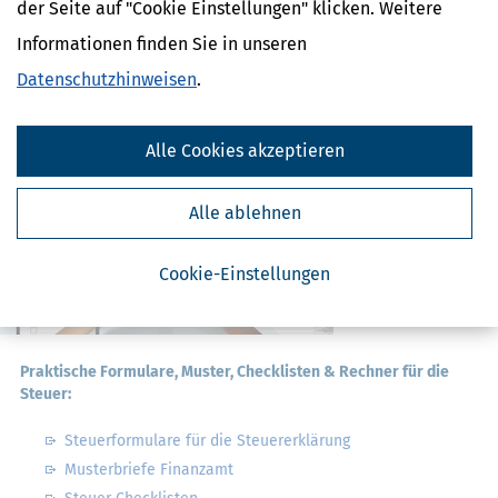
der Seite auf "Cookie Einstellungen" klicken. Weitere
Geldtipps
Ja, ich möchte die kostenlosen Newsletter
Informationen finden Sie in unseren
von Steuertipps abonnieren. Die
Datenschutzhinweise
habe ich gelesen.
Datenschutzhinweisen
.
Meine Einwilligung kann ich jederzeit durch
Abbestellung des Newsletters widerrufen.
Alle Cookies akzeptieren
Alle ablehnen
Cookie-Einstellungen
Praktische Formulare, Muster, Checklisten & Rechner für die
Steuer:
Steuerformulare für die Steuererklärung
Musterbriefe Finanzamt