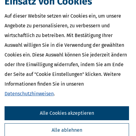
Einsatz von Cookies
Altersvorsorge, Rente & Finanzen
Auf dieser Website setzen wir Cookies ein, um unsere
Verwandte Lexikon-Begriffe
Angebote zu personalisieren, zu verbessern und
Erlass
Erbengemeinschaft
wirtschaftlich zu betreiben. Mit Bestätigung Ihrer
Erbe
Auswahl willigen Sie in die Verwendung der gewählten
Erbschaftsteuer
Grundstück
Cookies ein. Diese Auswahl können Sie jederzeit ändern
oder Ihre Einwilligung widerrufen, indem Sie am Ende
Weitere News zum Thema
der Seite auf "Cookie Einstellungen" klicken. Weitere
Informationen finden Sie in unseren
Datenschutzhinweisen
.
Alle Cookies akzeptieren
Alle ablehnen