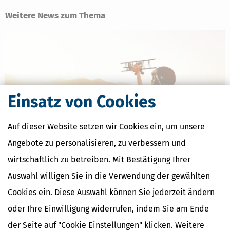
Weitere News zum Thema
Einsatz von Cookies
Auf dieser Website setzen wir Cookies ein, um unsere
Angebote zu personalisieren, zu verbessern und
wirtschaftlich zu betreiben. Mit Bestätigung Ihrer
Frühstart-Rente: Staatliches Vorsorgedepot für Kinder
Auswahl willigen Sie in die Verwendung der gewählten
[
23.07.2026, 06:37 Uhr
]
Mit der Frühstartrente plant die
Cookies ein. Diese Auswahl können Sie jederzeit ändern
Bundesregierung ein kapitalgedecktes Vorsorgeinstrument für
Kinder und Jugendliche in Deutschland. Ziel des Konzepts ist es,
oder Ihre Einwilligung widerrufen, indem Sie am Ende
frühzeitig Kapital für die private Altersvorsorge aufzubauen und
der Seite auf "Cookie Einstellungen" klicken. Weitere
möglichst alle anspruchsberechtigten