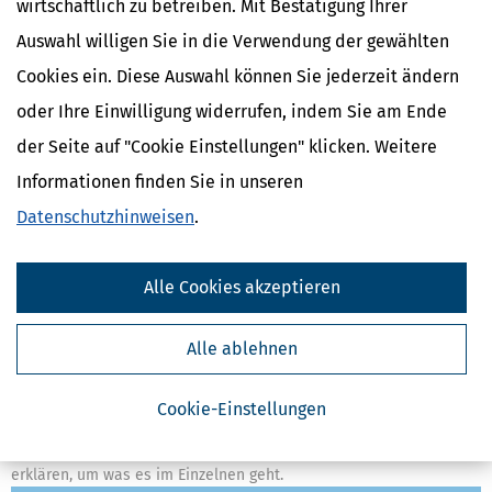
wirtschaftlich zu betreiben. Mit Bestätigung Ihrer
Auswahl willigen Sie in die Verwendung der gewählten
Cookies ein. Diese Auswahl können Sie jederzeit ändern
oder Ihre Einwilligung widerrufen, indem Sie am Ende
der Seite auf "Cookie Einstellungen" klicken. Weitere
Informationen finden Sie in unseren
Datenschutzhinweisen
.
Alle Cookies akzeptieren
Rentenkommission & Rentenreform 2026: Empfehlungen
verständlich erklärt
Alle ablehnen
[
23.06.2026, 11:15 Uhr
]
Die Rentenkommission
(Alterssicherungskommission) hat ein umfassendes Reformpaket
Cookie-Einstellungen
mit 33 Empfehlungen vorgelegt, um die gesetzliche Rente
langfristig stabiler, gerechter und verständlicher zu machen. Wir
erklären, um was es im Einzelnen geht.