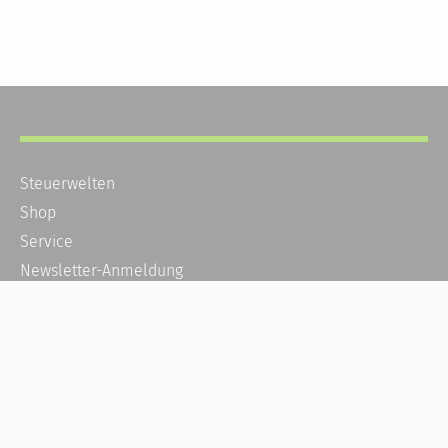
Steuerwelten
Shop
Service
Newsletter-Anmeldung
Alle News
Steuererklärung Online
Referenz
Über uns
Kontakt