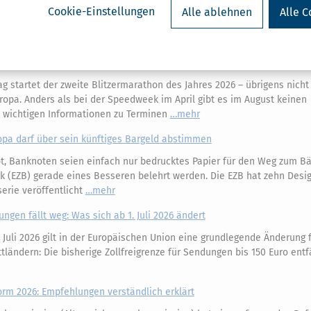
Cookie-Einstellungen
Alle ablehnen
Alle C
ermine, Bußgelder & Strafen
 startet der zweite Blitzermarathon des Jahres 2026 – übrigens nicht 
ropa. Anders als bei der Speedweek im April gibt es im August keinen
e wichtigen Informationen zu Terminen
mehr
opa darf über sein künftiges Bargeld abstimmen
, Banknoten seien einfach nur bedrucktes Papier für den Weg zum Bäc
k (EZB) gerade eines Besseren belehrt werden. Die EZB hat zehn Desi
erie veröffentlicht
mehr
ungen fällt weg: Was sich ab 1. Juli 2026 ändert
 Juli 2026 gilt in der Europäischen Union eine grundlegende Änderung 
ländern: Die bisherige Zollfreigrenze für Sendungen bis 150 Euro entfä
m 2026: Empfehlungen verständlich erklärt