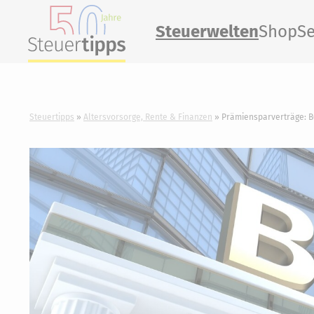
Steuerwelten
Shop
Se
Steuertipps
Altersvorsorge, Rente & Finanzen
Prämiensparverträge: B