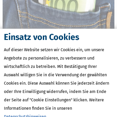
Einsatz von Cookies
Neue Euro-Scheine gesucht: Europa darf über sein künftiges
Bargeld abstimmen
Auf dieser Website setzen wir Cookies ein, um unsere
[
Angebote zu personalisieren, zu verbessern und
26.07.2026, 06:37 Uhr
]
Wer glaubt, Banknoten seien einfach nur
bedrucktes Papier für den Weg zum Bäcker, dürfte bei der
wirtschaftlich zu betreiben. Mit Bestätigung Ihrer
Europäischen Zentralbank (EZB) gerade eines Besseren belehrt
werden. Die EZB hat zehn Designvorschläge für die nächste Euro-
Auswahl willigen Sie in die Verwendung der gewählten
Banknotenserie veröffentlicht
Cookies ein. Diese Auswahl können Sie jederzeit ändern
mehr
oder Ihre Einwilligung widerrufen, indem Sie am Ende
der Seite auf "Cookie Einstellungen" klicken. Weitere
Informationen finden Sie in unseren
Datenschutzhinweisen
.