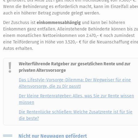
€ gefördert. Bis Mitte 2021 galt noch ein Höchstbetrag von 9.500,– €.
Wenn die Behinderung es erforderlich macht, kann im Einzelfall abe
auch ein höherer Betrag zugrunde gelegt werden.
Der Zuschuss ist
einkommensabhängig
und kann bei höheren
Einkommen ganz entfallen. Alleinstehende Behinderte können bis z
einem monatlichen Nettoeinkommen von 2.470,– € noch zumindest
eine Teilförderung in Höhe von 3.520,– € für die Neuanschaffung ein
Autos erhalten.
Weiterführende Ratgeber zur gesetzlichen Rente und zur
privaten Altersvorsorge
Das Lifestyle-Vorsorge-Dilemma: Der Wegweiser für eine
Altersvorsorge, die zu Dir passt!
Der kleine Rentenratgeber: Alles, was Sie zur Rente wissen
müssen
Die Rentenlücke schließen: Welche Zusatzrente ist für Sie
die beste?
Nicht nur Neuwagen gefördert