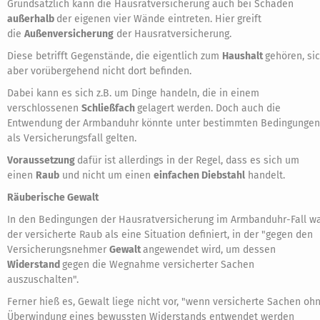
Grundsätzlich kann die Hausratversicherung auch bei Schäden
außerhalb
der eigenen vier Wände eintreten. Hier greift
die
Außenversicherung
der Hausratversicherung.
Diese betrifft Gegenstände, die eigentlich zum
Haushalt
gehören, si
aber vorübergehend nicht dort befinden.
Dabei kann es sich z.B. um Dinge handeln, die in einem
verschlossenen
Schließfach
gelagert werden. Doch auch die
Entwendung der Armbanduhr könnte unter bestimmten Bedingungen
als Versicherungsfall gelten.
Voraussetzung
dafür ist allerdings in der Regel, dass es sich um
einen
Raub
und nicht um einen
einfachen Diebstahl
handelt.
Räuberische Gewalt
In den Bedingungen der Hausratversicherung im Armbanduhr-Fall w
der versicherte Raub als eine Situation definiert, in der "gegen den
Versicherungsnehmer
Gewalt
angewendet wird, um dessen
Widerstand
gegen die Wegnahme versicherter Sachen
auszuschalten".
Ferner hieß es, Gewalt liege nicht vor, "wenn versicherte Sachen oh
Überwindung eines bewussten Widerstands entwendet werden