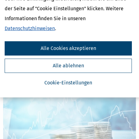
der Seite auf "Cookie Einstellungen" klicken. Weitere
Informationen finden Sie in unseren
Rentenkommission & Rentenreform 2026: Empfehlungen
Datenschutzhinweisen
.
verständlich erklärt
[
23.06.2026, 11:15 Uhr
]
Die Rentenkommission
Alle Cookies akzeptieren
(Alterssicherungskommission) hat ein umfassendes Reformpaket
mit 33 Empfehlungen vorgelegt, um die gesetzliche Rente
langfristig stabiler, gerechter und verständlicher zu machen. Wir
Alle ablehnen
erklären, um was es im Einzelnen geht.
mehr
Cookie-Einstellungen