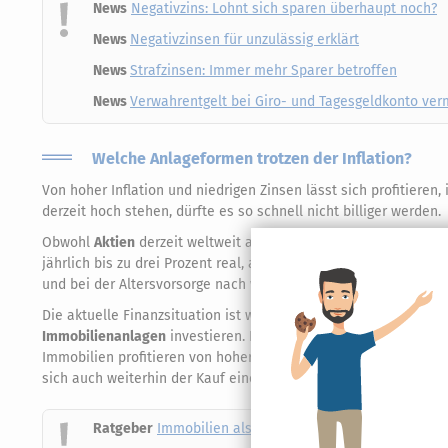
News
Negativzins: Lohnt sich sparen überhaupt noch?
News
Negativzinsen für unzulässig erklärt
News
Strafzinsen: Immer mehr Sparer betroffen
News
Verwahrentgelt bei Giro- und Tagesgeldkonto ve
Welche Anlageformen trotzen der Inflation?
Von hoher Inflation und niedrigen Zinsen lässt sich profitieren
derzeit hoch stehen, dürfte es so schnell nicht billiger werden.
Obwohl
Aktien
derzeit weltweit auf Höchstständen notieren, re
jährlich bis zu drei Prozent real, also nach Abzug der Inflatio
und bei der Altersvorsorge nach wie vor kein Weg vorbei.
Die aktuelle Finanzsituation ist wie gemacht für Kapitalanleger, 
Immobilienanlagen
investieren. Die Darlehenskosten sind so ge
Immobilien profitieren von hoher Inflation, weil auch die Miete
sich auch weiterhin der Kauf einer Eigentumswohnung oder ein
Ratgeber
Immobilien als Kapitalanlage: Attraktive Rend