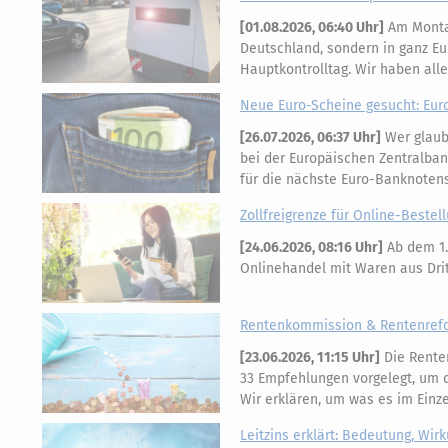
[
01.08.2026, 06:40 Uhr
]
Am Montag
Deutschland, sondern in ganz Eu
Hauptkontrolltag. Wir haben all
Neue Euro-Scheine gesucht: Eur
[
26.07.2026, 06:37 Uhr
]
Wer glaubt
bei der Europäischen Zentralban
für die nächste Euro-Banknotens
Zollfreigrenze für Online-Bestell
[
24.06.2026, 08:16 Uhr
]
Ab dem 1.
Onlinehandel mit Waren aus Dritt
Rentenkommission & Rentenrefor
[
23.06.2026, 11:15 Uhr
]
Die Rente
33 Empfehlungen vorgelegt, um di
Wir erklären, um was es im Einz
Leitzins erklärt: Bedeutung, Wir