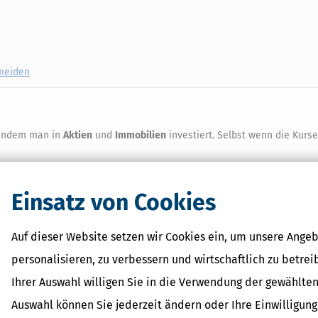
rmeiden
, indem man in
Aktien
und
Immobilien
investiert. Selbst wenn die Kurs
chnen Experten in den nächsten zehn Jahren mit deutlich positiven Er
n. An einem breit gestreuten Aktiendepot führt beim erfolgreichen Ver
Einsatz von Cookies
die jetzt in ein
Haus,
eine
Eigentumswohnung
oder in
alternative
Auf dieser Website setzen wir Cookies ein, um unsere Angeb
ring wie selten zuvor, und die Immobilienpreise werden auch künftig s
n steigen. Solange die Darlehenszinsen so extrem niedrig sind wie derz
personalisieren, zu verbessern und wirtschaftlich zu betrei
es Hauses, vor allem dann, wenn diese Immobilie vermietet wird.
Ihrer Auswahl willigen Sie in die Verwendung der gewählten
Auswahl können Sie jederzeit ändern oder Ihre Einwilligun
ite mit Pflegeimmobilien, Crowd-Investing, REITs, ETFs und Fonds