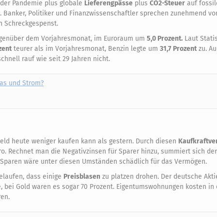
der Pandemie plus globale
Lieferengpässe
plus
CO2-Steuer
auf fossil
g. Banker, Politiker und Finanzwissenschaftler sprechen zunehmend v
n Schreckgespenst.
genüber dem Vorjahresmonat, im Euroraum um
5,0 Prozent.
Laut Stati
zent
teurer als im Vorjahresmonat, Benzin legte um
31,7 Prozent
zu. A
hnell rauf wie seit 29 Jahren nicht.
Gas und Strom?
Geld heute weniger kaufen kann als gestern. Durch diesen
Kaufkraftve
ro. Rechnet man die Negativzinsen für Sparer hinzu, summiert sich der
o. Sparen wäre unter diesen Umständen schädlich für das Vermögen.
elaufen, dass einige
Preisblasen
zu platzen drohen. Der deutsche Akt
 bei Gold waren es sogar 70 Prozent. Eigentumswohnungen kosten in 
ren.