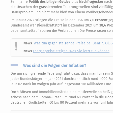
Zehn Jahre
Politik des billigen Geldes
plus
Nachfragestau
nach 
die Ursachen der grassierenden Teuerungswellen sind vielfälti
Dauerproblem und nicht mehr bloß von einem vorübergehende
Im Januar 2022 stiegen die Preise in den USA um
7,0 Prozent
ge
Bundesamt war Dieselkraftstoff im Dezember 2021 um
38,4 Pro
Lebensmittelkauf spüren die Verbraucher: Die Preise rasen so sc
News
Was tun gegen steigende Preise bei Benzin, Öl, 
News
Energiepreise steigen: Was Sie jetzt tun können
Was sind die Folgen der Inflation?
Die um sich greifende Teuerung führt dazu, dass man für sein 
jeder Bundesbürger im Jahr 2021 durchschnittlich rund 1.000 Eu
laut DZ Bank im vorigen Jahr auf insgesamt 116 Milliarden Eur
Doch Börsen und Immobilienmärkte sind mittlerweile so heiß g
schoss nach dem Corona-Crash um rund 60 Prozent in die Höhe,
deutschen Großstädten 60 bis 80 Prozent mehr als vor fünf Jah