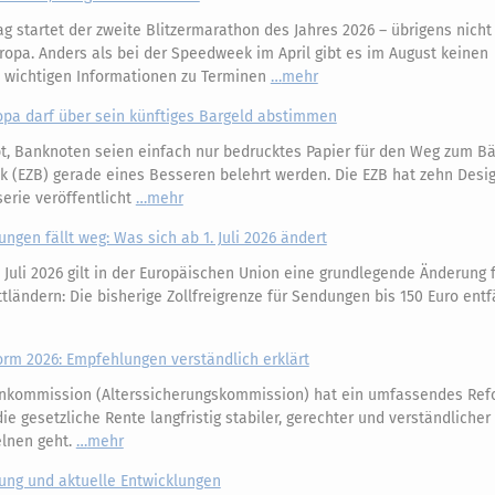
 startet der zweite Blitzermarathon des Jahres 2026 – übrigens nicht 
ropa. Anders als bei der Speedweek im April gibt es im August keinen
e wichtigen Informationen zu Terminen
mehr
opa darf über sein künftiges Bargeld abstimmen
, Banknoten seien einfach nur bedrucktes Papier für den Weg zum Bäc
k (EZB) gerade eines Besseren belehrt werden. Die EZB hat zehn Desi
erie veröffentlicht
mehr
ungen fällt weg: Was sich ab 1. Juli 2026 ändert
 Juli 2026 gilt in der Europäischen Union eine grundlegende Änderung 
ländern: Die bisherige Zollfreigrenze für Sendungen bis 150 Euro entfä
m 2026: Empfehlungen verständlich erklärt
nkommission (Alterssicherungskommission) hat ein umfassendes Ref
e gesetzliche Rente langfristig stabiler, gerechter und verständliche
elnen geht.
mehr
kung und aktuelle Entwicklungen