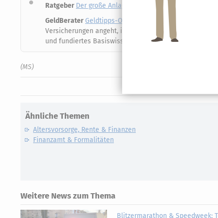
Ratgeber
Der große Anlageratgeber: Vermögen aufbaue
GeldBerater
Geldtipps-Online,
auf CD-ROM
oder
als Lo
Versicherungen angeht, immer auf dem Laufenden durch 
und fundiertes Basiswissen auf dem neuesten Rechtss
(MS)
Ähnliche Themen
Altersvorsorge, Rente & Finanzen
Finanzamt & Formalitäten
Weitere News zum Thema
Blitzermarathon & Speedweek: T