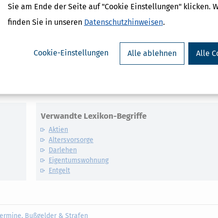
n, vermehren, sichern
Sie am Ende der Seite auf "Cookie Einstellungen" klicken. 
seblattwerk mit über 2.800 Seiten.
Bleiben Sie, was Finanzen, Vorsorg
finden Sie in unseren
Datenschutzhinweisen
.
kontinuierliche Aktualisierungen, kommentierte Urteile, erprobte Ex
tand.
Cookie-Einstellungen
Alle ablehnen
Alle C
Verwandte Lexikon-Begriffe
Aktien
Altersvorsorge
Darlehen
Eigentumswohnung
Entgelt
ermine, Bußgelder & Strafen