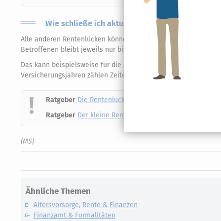
Wie schließe ich aktuelle Rentenlücken?
Alle anderen Rentenlücken können nur zeitnah gefüllt werden. 
Betroffenen bleibt jeweils nur bis zum 31. März Zeit, um freiwil
Das kann beispielsweise für die abschlagsfreie Altersrente für 
Versicherungsjahren zählen Zeiten mit freiwilligen Beiträgen in
Ratgeber
Die Rentenlücke schließen: Welche Zusatzrente
Ratgeber
Der kleine Rentenratgeber: Alles, was Sie zu
(MS)
Ähnliche Themen
Altersvorsorge, Rente & Finanzen
Finanzamt & Formalitäten