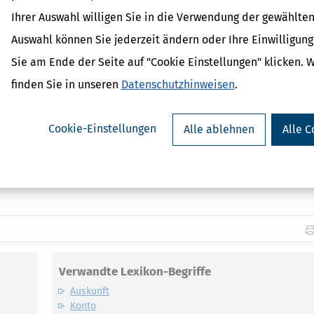
Ihrer Auswahl willigen Sie in die Verwendung der gewählten
Auswahl können Sie jederzeit ändern oder Ihre Einwilligun
Das betrifft etwa Selbstständige, Hausfrauen oder Langzeiturlauber. D
Sie am Ende der Seite auf "Cookie Einstellungen" klicken. 
lige Beiträge
für das Vorjahr
zu zahlen.
finden Sie in unseren
Datenschutzhinweisen
.
besonders langjährig Versicherte wichtig sein. Bei den hierfür geford
 der Regel vollwertig mit, sofern
18
Jahre mit Pflichtbeiträgen belegt si
Cookie-Einstellungen
Alle ablehnen
Alle C
 ist für Sie die beste?
r Rente wissen müssen
Verwandte Lexikon-Begriffe
Auskunft
Konto