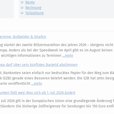
Rente
Rechnung
Teilzahlung
ermine, Bußgelder & Strafen
 startet der zweite Blitzermarathon des Jahres 2026 – übrigens nicht 
ropa. Anders als bei der Speedweek im April gibt es im August keinen
e wichtigen Informationen zu Terminen
mehr
opa darf über sein künftiges Bargeld abstimmen
, Banknoten seien einfach nur bedrucktes Papier für den Weg zum Bäc
k (EZB) gerade eines Besseren belehrt werden. Die EZB hat zehn Desi
erie veröffentlicht
mehr
ungen fällt weg: Was sich ab 1. Juli 2026 ändert
 Juli 2026 gilt in der Europäischen Union eine grundlegende Änderung 
ländern: Die bisherige Zollfreigrenze für Sendungen bis 150 Euro entfä