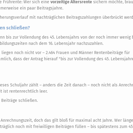
ie Frührente: Wer sich eine
vorzeitige Altersrente
sichern möchte, brau
erweise ein paar Beitragsjahre.
cherungsverlauf mit nachträglichen Beitragszahlungen überbrückt wer
ken schließen?
nn bis zur Vollendung des 45. Lebensjahrs von der noch immer wenig
sbildungszeiten nach dem 16. Lebensjahr nachzuzahlen.
 liegen noch nicht vor – 2.464 Frauen und Männer Rentenbeiträge für
ämlich, dass der Antrag hierauf "bis zur Vollendung des 45. Lebensjahre
eses Schuljahr zählt – anders die Zeit danach – noch nicht als Anrech
 ist rentenrechtlich leer.
e Beiträge schließen.
Anrechnungszeit, doch das gilt bloß für maximal acht Jahre. Wer länger
äglich noch mit freiwilligen Beiträgen füllen – bis spätestens zum 45