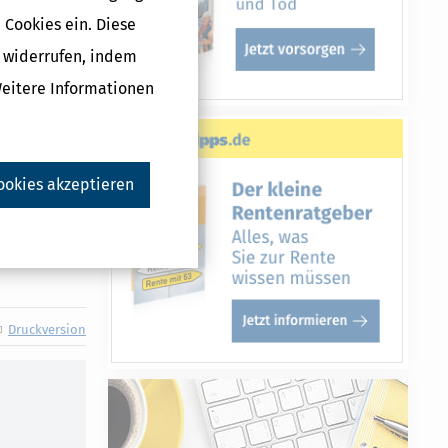
 Cookies ein. Diese
g widerrufen, indem
en
Weitere Informationen
erten
45
nd.
ookies akzeptieren
Druckversion