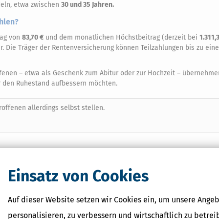
deln, etwa zwischen
30 und 35 Jahren.
ahlen?
rag von
83,70 €
und dem monatlichen Höchstbeitrag (derzeit bei
1.311,
ar. Die Träger der Rentenversicherung können Teilzahlungen bis zu ei
ffenen – etwa als Geschenk zum Abitur oder zur Hochzeit – übernehmen
für den Ruhestand aufbessern möchten.
offenen allerdings selbst stellen.
igen Beiträgen für Ausbildungszeiten (V 0080)" und trägt die Nummer 
Einsatz von Cookies
n Rentenversicherung (
www.drv-bund.de
).
Auf dieser Website setzen wir Cookies ein, um unsere Angeb
tenlücken interessiert sind, am besten einen Termin bei einer Auskunf
personalisieren, zu verbessern und wirtschaftlich zu betrei