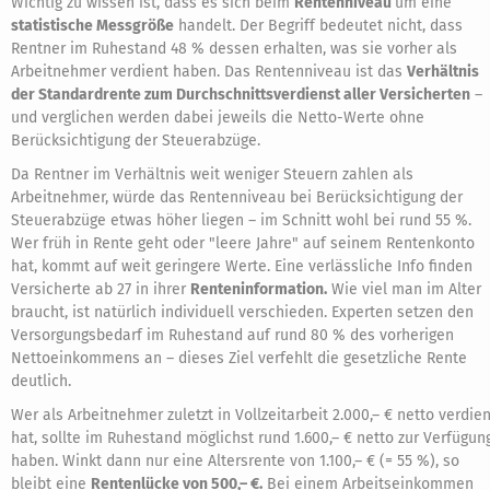
Wichtig zu wissen ist, dass es sich beim
Rentenniveau
um eine
statistische Messgröße
handelt. Der Begriff bedeutet nicht, dass
Rentner im Ruhestand 48 % dessen erhalten, was sie vorher als
Arbeitnehmer verdient haben. Das Rentenniveau ist das
Verhältnis
der Standardrente zum Durchschnittsverdienst aller Versicherten
–
und verglichen werden dabei jeweils die Netto-Werte ohne
Berücksichtigung der Steuerabzüge.
Da Rentner im Verhältnis weit weniger Steuern zahlen als
Arbeitnehmer, würde das Rentenniveau bei Berücksichtigung der
Steuerabzüge etwas höher liegen – im Schnitt wohl bei rund 55 %.
Wer früh in Rente geht oder "leere Jahre" auf seinem Rentenkonto
hat, kommt auf weit geringere Werte. Eine verlässliche Info finden
Versicherte ab 27 in ihrer
Renteninformation.
Wie viel man im Alter
braucht, ist natürlich individuell verschieden. Experten setzen den
Versorgungsbedarf im Ruhestand auf rund 80 % des vorherigen
Nettoeinkommens an – dieses Ziel verfehlt die gesetzliche Rente
deutlich.
Wer als Arbeitnehmer zuletzt in Vollzeitarbeit 2.000,– € netto verdien
hat, sollte im Ruhestand möglichst rund 1.600,– € netto zur Verfügun
haben. Winkt dann nur eine Altersrente von 1.100,– € (= 55 %), so
bleibt eine
Rentenlücke von 500,– €.
Bei einem Arbeitseinkommen