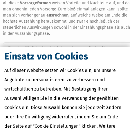
All diese
Vorsorgeformen
weisen Vorteile und Nachteile auf, und da
man ohnehin jeden Vorsorge-Euro bloß einmal anlegen kann, sollte
man sich vorher genau
ausrechnen,
auf welche Weise am Ende die
höchste Auszahlung herauskommt, und zwar einschließlich der
steuerlichen Auswirkungen sowohl in der Einzahlungsphase als auch
in der Auszahlungsphase.
Ausführliche Vergleichsberechnungen finden Sie im
Einsatz von Cookies
Ratgeber von Finanzmathematiker Werner Siepe
Die
Rentenlücke schließen: Welche Zusatzrente ist für Sie die
beste?
Auf dieser Website setzen wir Cookies ein, um unsere
Angebote zu personalisieren, zu verbessern und
(MS)
wirtschaftlich zu betreiben. Mit Bestätigung Ihrer
Auswahl willigen Sie in die Verwendung der gewählten
Ähnliche Themen
Cookies ein. Diese Auswahl können Sie jederzeit ändern
Altersvorsorge, Rente & Finanzen
oder Ihre Einwilligung widerrufen, indem Sie am Ende
Finanzamt & Formalitäten
der Seite auf "Cookie Einstellungen" klicken. Weitere