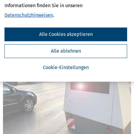
Verwandte Lexikon-Begriffe
Informationen finden Sie in unseren
Arbeitnehmer
Datenschutzhinweisen
.
Altersvorsorge
Einkommen
Entgelt
Alle Cookies akzeptieren
Erbe
Alle ablehnen
Weitere News zum Thema
Cookie-Einstellungen