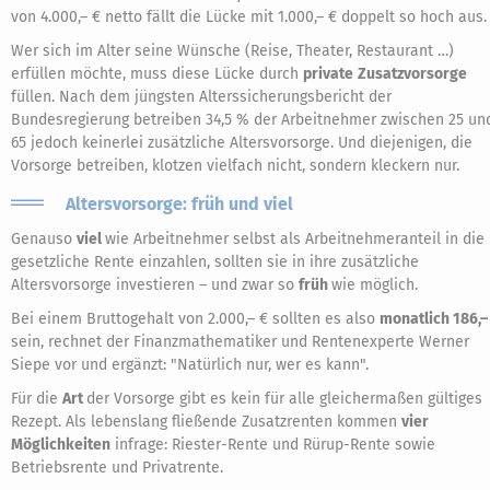
von 4.000,– € netto fällt die Lücke mit 1.000,– € doppelt so hoch aus.
Wer sich im Alter seine Wünsche (Reise, Theater, Restaurant …)
erfüllen möchte, muss diese Lücke durch
private
Zusatzvorsorge
füllen. Nach dem jüngsten Alterssicherungsbericht der
Bundesregierung betreiben 34,5 % der Arbeitnehmer zwischen 25 un
65 jedoch keinerlei zusätzliche Altersvorsorge. Und diejenigen, die
Vorsorge betreiben, klotzen vielfach nicht, sondern kleckern nur.
Altersvorsorge: früh und viel
Genauso
viel
wie Arbeitnehmer selbst als Arbeitnehmeranteil in die
gesetzliche Rente einzahlen, sollten sie in ihre zusätzliche
Altersvorsorge investieren – und zwar so
früh
wie möglich.
Bei einem Bruttogehalt von 2.000,– € sollten es also
monatlich 186,–
sein, rechnet der Finanzmathematiker und Rentenexperte Werner
Siepe vor und ergänzt: "Natürlich nur, wer es kann".
Für die
Art
der Vorsorge gibt es kein für alle gleichermaßen gültiges
Rezept. Als lebenslang fließende Zusatzrenten kommen
vier
Möglichkeiten
infrage: Riester-Rente und Rürup-Rente sowie
Betriebsrente und Privatrente.