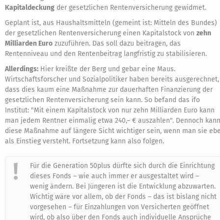
Kapitaldeckung
der gesetzlichen Rentenversicherung gewidmet.
Geplant ist, aus Haushaltsmitteln (gemeint ist: Mitteln des Bundes)
der gesetzlichen Rentenversicherung einen Kapitalstock von
zehn
Milliarden Euro
zuzuführen. Das soll dazu beitragen, das
Rentenniveau und den Rentenbeitrag langfristig zu stabilisieren.
Allerdings:
Hier kreißte der Berg und gebar eine Maus.
Wirtschaftsforscher und Sozialpolitiker haben bereits ausgerechnet,
dass dies kaum eine Maßnahme zur dauerhaften Finanzierung der
gesetzlichen Rentenversicherung sein kann. So befand das ifo
Institut: "Mit einem Kapitalstock von nur zehn Milliarden Euro kann
man jedem Rentner einmalig etwa 240,– € auszahlen". Dennoch kan
diese Maßnahme auf längere Sicht wichtiger sein, wenn man sie eb
als Einstieg versteht. Fortsetzung kann also folgen.
Für die Generation 50plus dürfte sich durch die Einrichtung
dieses Fonds – wie auch immer er ausgestaltet wird –
wenig ändern. Bei Jüngeren ist die Entwicklung abzuwarten.
Wichtig wäre vor allem, ob der Fonds – das ist bislang nicht
vorgesehen – für Einzahlungen von Versicherten geöffnet
wird, ob also über den Fonds auch individuelle Ansprüche