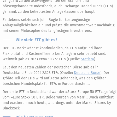
Vanguard zu den Schwergewichten der Branche und
börsengehandelte Indexfonds, auch Exchange Traded Funds (ETFs)
genannt, zu den beliebtesten Anlageklassen überhaupt.
Zeitlebens setzte sich John Bogle für kostengünstige
Anlagemöglichkeiten ein und prägte die Investmentwelt nachhaltig
mit seiner Philosophie des langfristigen Investierens.
Wie viele ETF gibt es?
Der ETF-Markt wächst kontinuierlich, da ETFs aufgrund ihrer
Flexibilität und Kosteneffizienz bei Anlegern sehr beliebt sind.
Weltweit gab es 2023 etwa 10.272 ETFs (Quelle:
Statista
).
Laut den neuesten Zahlen der Deutschen Börse gab es in
Deutschland Ende 2024 2.328 ETFs (Quelle:
Deutsche Börse
). Der
größte Teil der ETFs wird auf Xetra gehandelt, was den größten
börslichen Handelsplatz für ETFs in Europa darstellt.
Der erste ETF in Deutschland war der »Stoxx Europe 50 ETF«, gefolgt
vom »Euro Stoxx 50 ETF«. Beide wurden von Merrill Lynch emittiert
und existieren noch heute, allerdings unter der Marke iShares by
BlackRock.