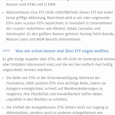
Namen sind HYBE und CJ ENM.
AdvisorShares Vice-ETF (ISIN: US00768Y545): Dieser ETF hat leider
keine griffige Abkürzung, Manchmal wird er als »der ungesunde
ETF« oder »Laster-ETF« bezeichnet. Er investiert in Unternehmen
der »Laster-Industrien« wie Alkohol, Tabak, Cannabis und
Glücksspiel. Zu den größten Namen gehören Turning Point Brands,
Molson Coors und MGM Resorts International.
Was wir schon immer mal über ETF sagen wollten
Es gibt einige Aspekte über ETFs, die oft nicht im Vordergrund stehen
aber trotzdem interessant sind, und die wir hier einfach mal (völlig
ungeordnet) nennen möchten:
Die Rolle von ETFs in der Krisenbewältigung: Während der
Finanzkrise 2008 spielten ETFs eine wichtige Rolle, indem sie
Anlegern ermöglichten, schnell auf Marktveränderungen zu
reagieren. Ihre Flexibilität und Handelbarkeit halfen dabei,
Liquidität in den Märkten zu erhalten.
Die Vielfalt der Anlageklassen: ETFs bieten nicht nur Zugang zu
Aktienindizes, sondern auch zu anderen Anlageklassen wie