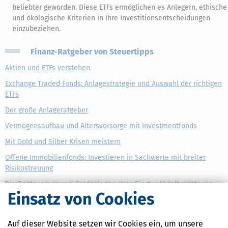
beliebter geworden. Diese ETFs ermöglichen es Anlegern, ethische
und ökologische Kriterien in ihre Investitionsentscheidungen
einzubeziehen.
Finanz-Ratgeber von Steuertipps
Aktien und ETFs verstehen
Exchange Traded Funds: Anlagestrategie und Auswahl der richtigen
ETFs
Der große Anlageratgeber
Vermögensaufbau und Altersvorsorge mit Investmentfonds
Mit Gold und Silber Krisen meistern
Offene Immobilienfonds: Investieren in Sachwerte mit breiter
Risikostreuung
Die Besteuerung von Geldanlagen: Was Sie zur Abgeltungsteuer
Einsatz von Cookies
wissen müssen
Umfassender Online-Ratgeber:
Mein Geld. Mein Plan
Auf dieser Website setzen wir Cookies ein, um unsere
(MB)