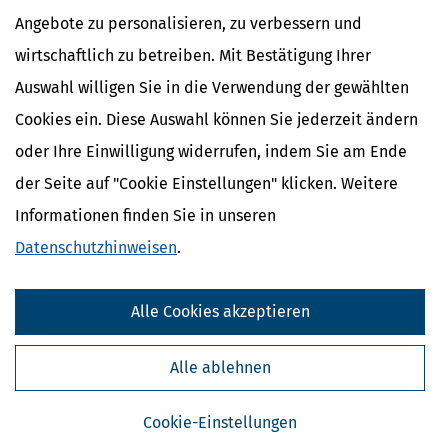
Angebote zu personalisieren, zu verbessern und
wirtschaftlich zu betreiben. Mit Bestätigung Ihrer
Ähnliche Themen
Auswahl willigen Sie in die Verwendung der gewählten
Altersvorsorge, Rente & Finanzen
Cookies ein. Diese Auswahl können Sie jederzeit ändern
Finanzamt & Formalitäten
oder Ihre Einwilligung widerrufen, indem Sie am Ende
Verwandte Lexikon-Begriffe
der Seite auf "Cookie Einstellungen" klicken. Weitere
Abgeltungsteuer
Informationen finden Sie in unseren
Aktien
Datenschutzhinweisen
.
Altersvorsorge
Anleihen
Forderung
Alle Cookies akzeptieren
Weitere News zum Thema
Alle ablehnen
Cookie-Einstellungen