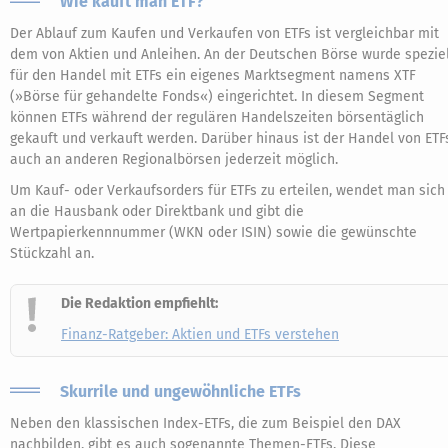
Wie kauft man ETF?
Der Ablauf zum Kaufen und Verkaufen von ETFs ist vergleichbar mit
dem von Aktien und Anleihen. An der Deutschen Börse wurde speziel
für den Handel mit ETFs ein eigenes Marktsegment namens XTF
(»Börse für gehandelte Fonds«) eingerichtet. In diesem Segment
können ETFs während der regulären Handelszeiten börsentäglich
gekauft und verkauft werden. Darüber hinaus ist der Handel von ETF
auch an anderen Regionalbörsen jederzeit möglich.
Um Kauf- oder Verkaufsorders für ETFs zu erteilen, wendet man sich
an die Hausbank oder Direktbank und gibt die
Wertpapierkennnummer (WKN oder ISIN) sowie die gewünschte
Stückzahl an.
Die Redaktion empfiehlt:
Finanz-Ratgeber: Aktien und ETFs verstehen
Skurrile und ungewöhnliche ETFs
Neben den klassischen Index-ETFs, die zum Beispiel den DAX
nachbilden, gibt es auch sogenannte Themen-ETFs. Diese