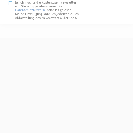
Ja, ich möchte die kostenlosen Newsletter
von Steuertipps abonnieren. Die
Datenschutzhinweise
habe ich gelesen.
Meine Einwilligung kann ich jederzeit durch
Abbestellung des Newsletters widerrufen.
Steuerwelten
Shop
Service
Newsletter-Anmeldung
Alle News
Steuererklärung Online
Referenz