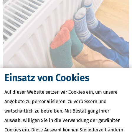
Einsatz von Cookies
KfW-Heizungsförderung: Übergangsfrist bis 20. Juli 2026 nutzen
[
10.07.2026, 09:50 Uhr
]
Hausbesitzer, die den Umstieg auf eine
Auf dieser Website setzen wir Cookies ein, um unsere
klimafreundliche Heizung planen, sollten die aktuellen
Entwicklungen bei der KfW aufmerksam verfolgen: Die
Angebote zu personalisieren, zu verbessern und
Bundesregierung hat Anpassungen der Bundesförderung für
wirtschaftlich zu betreiben. Mit Bestätigung Ihrer
effiziente Gebäude (BEG) angekündigt.
mehr
Auswahl willigen Sie in die Verwendung der gewählten
Cookies ein. Diese Auswahl können Sie jederzeit ändern