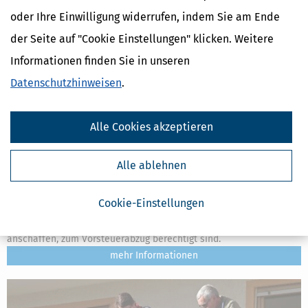
oder Ihre Einwilligung widerrufen, indem Sie am Ende
der Seite auf "Cookie Einstellungen" klicken. Weitere
Informationen finden Sie in unseren
Datenschutzhinweisen
.
Alle Cookies akzeptieren
Alle ablehnen
Mieterstrom: Vorsteuerabzug für PV-Anlage
[
02.07.2026, 09:08 Uhr
]
Die Lieferung von Mieterstrom stellt eine
Cookie-Einstellungen
selbstständige Hauptleistung dar, sagt das FG Münster. Das
bedeutet, dass Vermieter, die eine Photovoltaikanlage (PV-Anlage)
anschaffen, zum Vorsteuerabzug berechtigt sind.
mehr