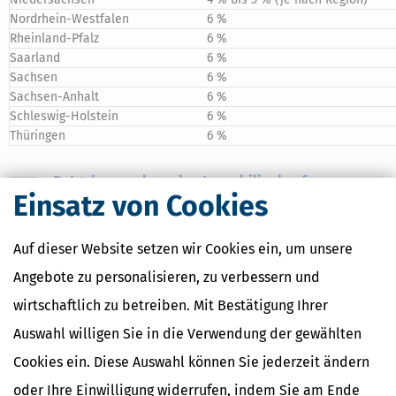
Nordrhein-Westfalen
6 %
Rheinland-Pfalz
6 %
Saarland
6 %
Sachsen
6 %
Sachsen-Anhalt
6 %
Schleswig-Holstein
6 %
Thüringen
6 %
Ratgeber rund um den Immobilienkauf
Einsatz von Cookies
Haus, Wohnung oder Grundstück kaufen
– Was Sie von Auswahl bis
Versicherung beim Immobilienkauf beachten müssen
(
Inhaltsverzeichnis
|
Leseprobe
(PDF) |
Shop
)
Auf dieser Website setzen wir Cookies ein, um unsere
Immobilien kaufen, bauen und vermieten
– So optimieren Sie Ihre
Angebote zu personalisieren, zu verbessern und
Steuern (
Inhaltsverzeichnis
|
Shop
)
wirtschaftlich zu betreiben. Mit Bestätigung Ihrer
(MB)
Auswahl willigen Sie in die Verwendung der gewählten
Cookies ein. Diese Auswahl können Sie jederzeit ändern
oder Ihre Einwilligung widerrufen, indem Sie am Ende
Ähnliche Themen