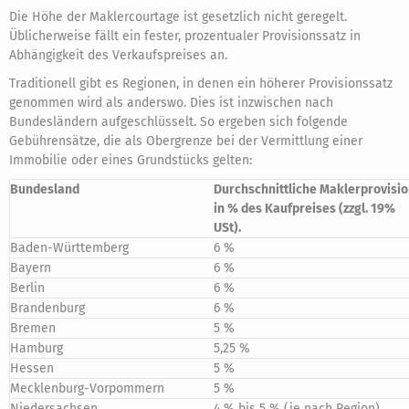
Die Höhe der Maklercourtage ist gesetzlich nicht geregelt.
Üblicherweise fällt ein fester, prozentualer Provisionssatz in
Abhängigkeit des Verkaufspreises an.
Traditionell gibt es Regionen, in denen ein höherer Provisionssatz
genommen wird als anderswo. Dies ist inzwischen nach
Bundesländern aufgeschlüsselt. So ergeben sich folgende
Gebührensätze, die als Obergrenze bei der Vermittlung einer
Immobilie oder eines Grundstücks gelten:
Bundesland
Durchschnittliche Maklerprovisi
in % des Kaufpreises (zzgl. 19%
USt).
Baden-Württemberg
6 %
Bayern
6 %
Berlin
6 %
Brandenburg
6 %
Bremen
5 %
Hamburg
5,25 %
Hessen
5 %
Mecklenburg-Vorpommern
5 %
Niedersachsen
4 % bis 5 % (je nach Region)