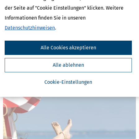
der Seite auf "Cookie Einstellungen" klicken. Weitere
Wohnen, Haus & Vermietung
Immobilien
Informationen finden Sie in unseren
Datenschutzhinweisen
.
Verwandte Lexikon-Begriffe
Gebot
Gebühren
Alle Cookies akzeptieren
Grundstück
Inland
Immobilien
Alle ablehnen
Weitere News zum Thema
Cookie-Einstellungen