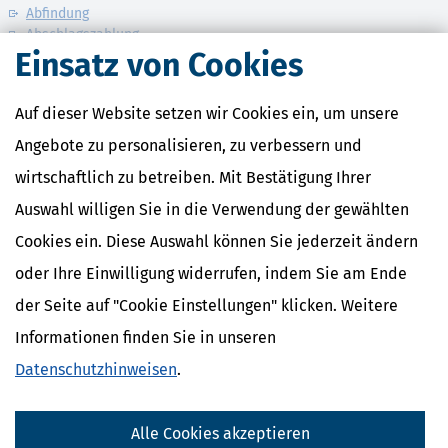
Abfindung
Abschlagszahlung
Einsatz von Cookies
Anwesenheitsprämien
Apothekerzuschüsse
Auf dieser Website setzen wir Cookies ein, um unsere
Angebote zu personalisieren, zu verbessern und
Muster, Formulare, Steuerrechner & Checklisten
wirtschaftlich zu betreiben. Mit Bestätigung Ihrer
Durchschnittliche Preise für Kraftstoff
Auswahl willigen Sie in die Verwendung der gewählten
Alle
Muster
,
Formulare
,
Steuerrechner
,
Checklisten
Cookies ein. Diese Auswahl können Sie jederzeit ändern
oder Ihre Einwilligung widerrufen, indem Sie am Ende
der Seite auf "Cookie Einstellungen" klicken. Weitere
Informationen finden Sie in unseren
Datenschutzhinweisen
.
Alle Cookies akzeptieren