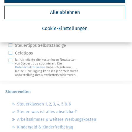
Alle ablehnen
Kostenlose Steuertipps & News
Absenden
Cookie-Einstellungen
Steuertipps
Steuertipps Selbstständige
Geldtipps
Ja, ich möchte die kostenlosen Newsletter
von Steuertipps abonnieren. Die
Datenschutzhinweise
habe ich gelesen.
Meine Einwilligung kann ich jederzeit durch
Abbestellung des Newsletters widerrufen.
Steuerwelten
Steuerklassen 1, 2, 3, 4, 5 & 6
Steuer: was ist alles absetzbar?
Arbeitszimmer & weitere Werbungskosten
Kindergeld & Kinderfreibetrag