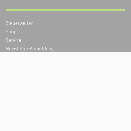
Steuerwelten
Shop
Service
Newsletter-Anmeldung
Alle News
Steuererklärung Online
Referenz
Über uns
Kontakt
Karriere
Häufige Fragen / FAQ
Kundenkonto
Kundenservice und Support