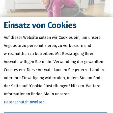
Einsatz von Cookies
Auf dieser Website setzen wir Cookies ein, um unsere
Angebote zu personalisieren, zu verbessern und
wirtschaftlich zu betreiben. Mit Bestätigung Ihrer
Umsatzsteuer bei Online-Veranstaltungen
Auswahl willigen Sie in die Verwendung der gewählten
[
06.05.2024, 13:29 Uhr
]
Vorträge, Konzerte, Sportkurse: Was gibt es
inzwischen nicht alles online! Umsatzsteuerlich stellt sich da
Cookies ein. Diese Auswahl können Sie jederzeit ändern
schnell die Frage nach dem Leistungsort, nach Steuerbefreiungen
und Steuerermäßigungen. Das Bundesfinanzministerium hat dazu
oder Ihre Einwilligung widerrufen, indem Sie am Ende
jetzt ein ausführliches
der Seite auf "Cookie Einstellungen" klicken. Weitere
mehr
Informationen finden Sie in unseren
Datenschutzhinweisen
.