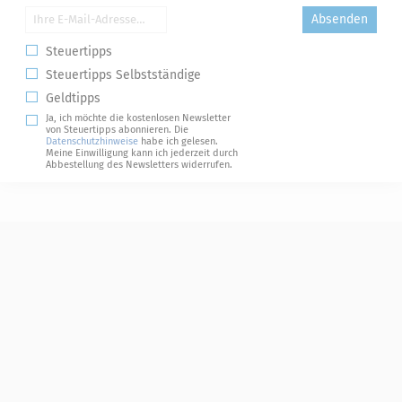
Absenden
Steuertipps
Steuertipps Selbstständige
Geldtipps
Ja, ich möchte die kostenlosen Newsletter
von Steuertipps abonnieren. Die
Datenschutzhinweise
habe ich gelesen.
Meine Einwilligung kann ich jederzeit durch
Abbestellung des Newsletters widerrufen.
Steuerwelten
Shop
Service