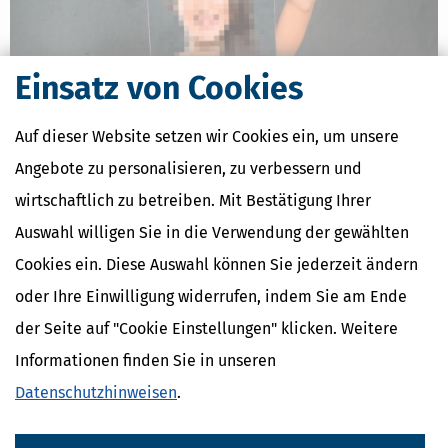
Einsatz von Cookies
Auf dieser Website setzen wir Cookies ein, um unsere
Datenschutz: Schadensersatz, wenn Missbrauch von Daten
Angebote zu personalisieren, zu verbessern und
befürchtet wird
wirtschaftlich zu betreiben. Mit Bestätigung Ihrer
[
05.01.2024, 06:48 Uhr
]
Die Befürchtung eines Missbrauchs der
Auswahl willigen Sie in die Verwendung der gewählten
eigenen Daten kann alleine schon einen Anspruch auf
Schadensersatz auslösen. Es existiert hier keine Bagatellgrenze.
Cookies ein. Diese Auswahl können Sie jederzeit ändern
Allerdings muss aus dem Verstoß auch ein nachgewiesener
oder Ihre Einwilligung widerrufen, indem Sie am Ende
Schaden resultieren.
mehr
der Seite auf "Cookie Einstellungen" klicken. Weitere
Informationen finden Sie in unseren
Datenschutzhinweisen
.