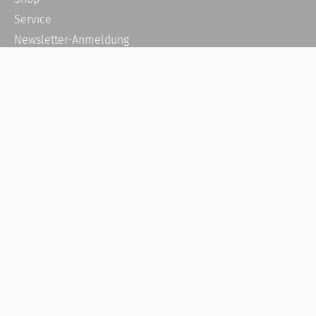
Service
Newsletter-Anmeldung
Alle News
Steuererklärung Online
Referenz
Über uns
Kontakt
Karriere
Häufige Fragen / FAQ
Kundenkonto
Kundenservice und Support
Vertrag widerrufen
Impressum
AGB