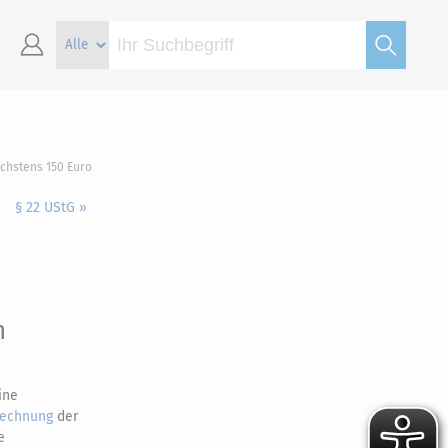
chstens 150 Euro
§ 22 UStG »
m
ine
echnung
der
e