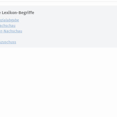
 Lexikon-Begriffe
ozialabgabe
achschau
er-Nachschau
szuschuss