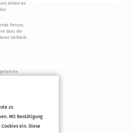
mit Artikel 84
 des
lende Person,
hne dass die
deren Verbleib
elieferte
ote zu
ben. Mit Bestätigung
 des
lenden Person
 Cookies ein. Diese