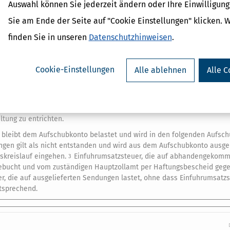
Auswahl können Sie jederzeit ändern oder Ihre Einwilligun
h war, sie dem Sendungsempfänger zu übergeben, im abgelaufenen K
Sie am Ende der Seite auf "Cookie Einstellungen" klicken. 
rwachung zerstört oder anderweitig verwertet wurden (nicht zustellb
finden Sie in unseren
Datenschutzhinweisen
.
 die darauf lastende Einfuhrumsatzsteuer.
Cookie-Einstellungen
Alle ablehnen
Alle C
ende Person den Verbleib der Sendungen nachzuweisen.
Die Mitteilun
3
nordnung
, wobei die gestellende Person hinsichtlich des Gesamtbetra
n Zahlungsaufschub gemäß Artikel 110 Buchstabe b des Zollkodex der U
ltung zu entrichten.
n bleibt dem Aufschubkonto belastet und wird in den folgenden Aufsc
ungen gilt als nicht entstanden und wird aus dem Aufschubkonto ausg
tskreislauf eingehen.
Einfuhrumsatzsteuer, die auf abhandengekom
3
gebucht und vom zuständigen Hauptzollamt per Haftungsbescheid geg
er, die auf ausgelieferten Sendungen lastet, ohne dass Einfuhrumsatz
tsprechend.