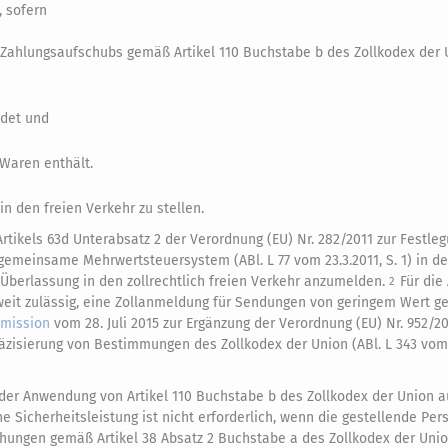
 sofern
 Zahlungsaufschubs gemäß Artikel 110 Buchstabe b des Zollkodex der U
ndet und
Waren enthält.
 den freien Verkehr zu stellen.
tikels 63d Unterabsatz 2 der Verordnung (EU) Nr. 282/2011 zur Festle
gemeinsame Mehrwertsteuersystem (ABl. L 77 vom 23.3.2011, S. 1) in de
berlassung in den zollrechtlich freien Verkehr anzumelden.
Für die
2
eit zulässig, eine Zollanmeldung für Sendungen von geringem Wert 
mission
vom 28. Juli 2015 zur Ergänzung der Verordnung (EU) Nr. 952/2
räzisierung von Bestimmungen des Zollkodex der Union (ABl. L 343 vom
der Anwendung von Artikel 110 Buchstabe b des Zollkodex der Union 
ne Sicherheitsleistung ist nicht erforderlich, wenn die gestellende Per
achungen gemäß Artikel 38 Absatz 2 Buchstabe a des Zollkodex der Unio