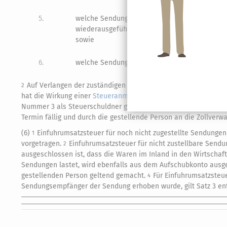
5.
welche Sendungen, bei denen es nicht möglic
wiederausgeführt oder unter zollamtlicher Übe
sowie
6.
welche Sendungen abhandengekommen sind und
Auf Verlangen der zuständigen Zollbehörden hat die gestell
2
hat die Wirkung einer
Steueranmeldung
nach
§ 168 der Abgabe
Nummer 3 als Steuerschuldner gilt.
Dieser ist zu dem für de
4
Termin fällig und durch die gestellende Person an die Zollverwa
(6)
Einfuhrumsatzsteuer für noch nicht zugestellte Sendunge
1
vorgetragen.
Einfuhrumsatzsteuer für nicht zustellbare Send
2
ausgeschlossen ist, dass die Waren im Inland in den Wirtschaf
Sendungen lastet, wird ebenfalls aus dem Aufschubkonto aus
gestellenden Person geltend gemacht.
Für Einfuhrumsatzsteu
4
Sendungsempfänger der Sendung erhoben wurde, gilt Satz 3 en