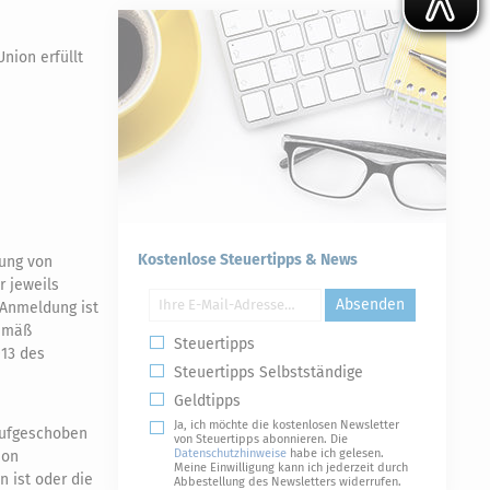
nion erfüllt
Kostenlose Steuertipps & News
gung von
r jeweils
Absenden
 Anmeldung ist
gemäß
Steuertipps
013 des
Steuertipps Selbstständige
Geldtipps
Ja, ich möchte die kostenlosen Newsletter
aufgeschoben
von Steuertipps abonnieren. Die
Datenschutzhinweise
habe ich gelesen.
son
Meine Einwilligung kann ich jederzeit durch
n ist oder die
Abbestellung des Newsletters widerrufen.