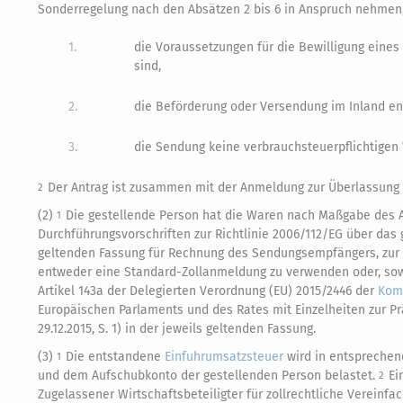
Sonderregelung nach den Absätzen 2 bis 6 in Anspruch nehmen,
1.
die Voraussetzungen für die Bewilligung eines
sind,
2.
die Beförderung oder Versendung im Inland e
3.
die Sendung keine verbrauchsteuerpflichtigen 
Der Antrag ist zusammen mit der Anmeldung zur Überlassung in
2
(2)
Die gestellende Person hat die Waren nach Maßgabe des Ar
1
Durchführungsvorschriften zur Richtlinie 2006/112/EG über das 
geltenden Fassung für Rechnung des Sendungsempfängers, zur Ü
entweder eine Standard-Zollanmeldung zu verwenden oder, sow
Artikel 143a der Delegierten Verordnung (EU) 2015/2446 der
Kom
Europäischen Parlaments und des Rates mit Einzelheiten zur P
29.12.2015, S. 1) in der jeweils geltenden Fassung.
(3)
Die entstandene
Einfuhrumsatzsteuer
wird in entsprechen
1
und dem Aufschubkonto der gestellenden Person belastet.
Ei
2
Zugelassener Wirtschaftsbeteiligter für zollrechtliche Vereinf