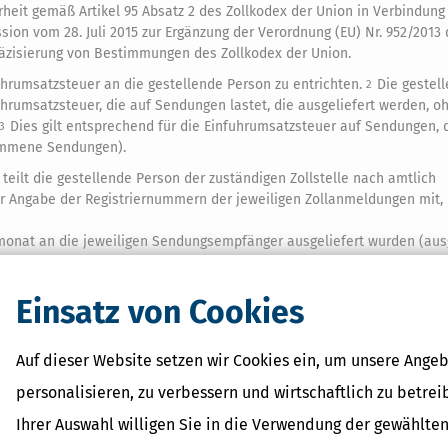
heit gemäß Artikel 95 Absatz 2 des Zollkodex der Union in Verbindung 
ion vom 28. Juli 2015 zur Ergänzung der Verordnung (EU) Nr. 952/2013
räzisierung von Bestimmungen des Zollkodex der Union.
hrumsatzsteuer an die gestellende Person zu entrichten.
Die gestel
2
fuhrumsatzsteuer, die auf Sendungen lastet, die ausgeliefert werden, o
Dies gilt entsprechend für die Einfuhrumsatzsteuer auf Sendungen, 
3
ommene Sendungen).
teilt die gestellende Person der zuständigen Zollstelle nach amtlich
 Angabe der Registriernummern der jeweiligen Zollanmeldungen mit,
nat an die jeweiligen Sendungsempfänger ausgeliefert wurden (ausg
Einsatz von Cookies
fuhrumsatzsteuer,
msatzsteuer,
Auf dieser Website setzen wir Cookies ein, um unsere Angeb
personalisieren, zu verbessern und wirtschaftlich zu betrei
dermonat und gegebenenfalls davor eingeführt wurden, bis zum Ende
rt werden konnten und sich noch in der Verfügungsgewalt der gestel
Ihrer Auswahl willigen Sie in die Verwendung der gewählten