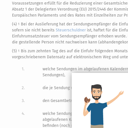
Voraussetzungen erfüllt für die Reduzierung einer Gesamtsicher
Absatz 1 der Delegierten Verordnung (EU) 2015/2446 der Kommiss
Europäischen Parlaments und des Rates mit Einzelheiten zur P
(4)
Bei der Auslieferung hat der Sendungsempfänger die Einfu
1
sofern sie nicht bereits
Steuerschuldner
ist, haftet für die Ein
Einfuhrumsatzsteuer vom Sendungsempfänger erhoben wurde.
die gestellende Person nicht nachweisen kann (abhandengek
(5)
Bis zum zehnten Tag des auf die Einfuhr folgenden Monats 
1
vorgeschriebenem Datensatz auf elektronischem Weg und unter
1.
welche Sendungen im abgelaufenen Kalendermo
Sendungen),
2.
die je Sendung vereinnahmten Beträge an Ein
3.
den Gesamtbetrag der vereinnahmten Einfuhru
4.
welche Sendungen, die im abgelaufenen Kalen
abgelaufenen Kalendermonats nicht ausgeliefe
befinden (noch nicht zugestellte Sendungen),