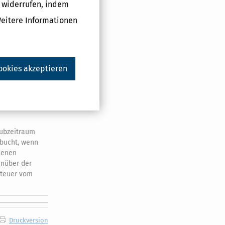
g widerrufen, indem
alendermonat
Weitere Informationen
are Sendungen),
ookies akzeptieren
g nach Satz 1
ges nach Satz 1
nion geltenden
hubzeitraum
ebucht, wenn
menen
enüber der
steuer vom
Druckversion