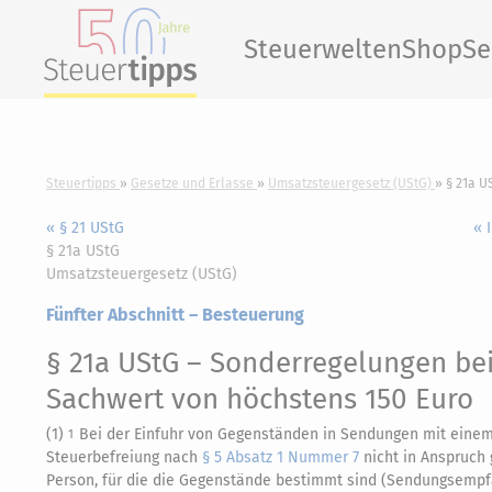
Steuerwelten
Shop
Se
Steuertipps
Gesetze und Erlasse
Umsatzsteuergesetz (UStG)
§ 21a U
« § 21 UStG
« 
§ 21a UStG
Umsatzsteuergesetz (UStG)
Fünfter Abschnitt – Besteuerung
§ 21a UStG
– Sonderregelungen bei
Sachwert von höchstens 150 Euro
(1)
Bei der Einfuhr von Gegenständen in Sendungen mit einem 
1
Steuerbefreiung nach
§ 5 Absatz 1 Nummer 7
nicht in Anspruch
Person, für die die Gegenstände bestimmt sind (Sendungsempfäng