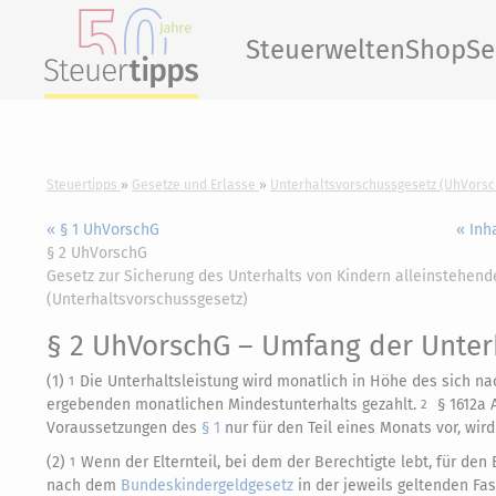
Steuerwelten
Shop
Se
Steuertipps
Gesetze und Erlasse
Unterhaltsvorschussgesetz (UhVorsc
« § 1 UhVorschG
« Inh
§ 2 UhVorschG
Gesetz zur Sicherung des Unterhalts von Kindern alleinstehend
(Unterhaltsvorschussgesetz)
§ 2 UhVorschG
– Umfang der Unterh
(1)
Die Unterhaltsleistung wird monatlich in Höhe des sich na
1
ergebenden monatlichen Mindestunterhalts gezahlt.
§ 1612a 
2
Voraussetzungen des
§ 1
nur für den Teil eines Monats vor, wird
(2)
Wenn der Elternteil, bei dem der Berechtigte lebt, für den
1
nach dem
Bundeskindergeldgesetz
in der jeweils geltenden Fa