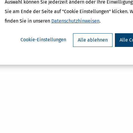
Auswahl können Sie jederzeit ändern oder Ihre Einwilligun
Sie am Ende der Seite auf "Cookie Einstellungen" klicken. 
 Lexikon-Begriffe
finden Sie in unseren
Datenschutzhinweisen
.
it
dPlus
shöchstbetrag
Cookie-Einstellungen
Alle ablehnen
Alle C
erhalt
inder