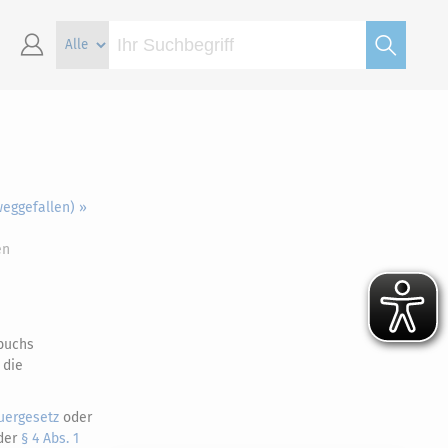
eggefallen) »
en
zbuchs
 die
ergesetz
oder
der
§ 4 Abs. 1