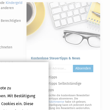
ende
Kindergeld
s anderen
 Berechtigten
ichneten
Kostenlose Steuertipps & News
haltsleistung,
Absenden
.
Als Ertrag
2
Steuertipps
uschbetrags;
Steuertipps Selbstständige
n Sätzen 1
ote zu
Geldtipps
ben. Mit Bestätigung
Ja, ich möchte die kostenlosen Newsletter
von Steuertipps abonnieren. Die
Datenschutzhinweise
habe ich gelesen.
 Cookies ein. Diese
Meine Einwilligung kann ich jederzeit durch
Druckversion
Abbestellung des Newsletters widerrufen.