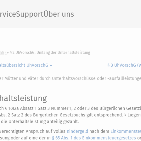
rvice
Support
Über uns
hG)
§ 2 UhVorschG, Umfang der Unterhaltsleistung
altsübersicht UhVorschG »
§ 3 UhVorschG (w
er Mütter und Väter durch Unterhaltsvorschüsse oder -ausfallleistung
altsleistung
ch § 1612a Absatz 1 Satz 3 Nummer 1, 2 oder 3 des Bürgerlichen Geset
Abs. 2 Satz 2 des Bürgerlichen Gesetzbuchs gilt entsprechend.
Liegen
3
 die Unterhaltsleistung anteilig gezahlt.
 Berechtigten Anspruch auf volles
Kindergeld
nach dem
Einkommensteu
ssung oder auf eine der in
§ 65 Abs. 1 des Einkommensteuergesetzes
o