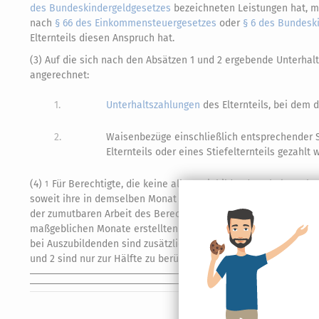
des Bundeskindergeldgesetzes
bezeichneten Leistungen hat, mi
nach
§ 66 des Einkommensteuergesetzes
oder
§ 6 des Bundesk
Elternteils diesen Anspruch hat.
(3) Auf die sich nach den Absätzen 1 und 2 ergebende Unterha
angerechnet:
1.
Unterhaltszahlungen
des Elternteils, bei dem d
2.
Waisenbezüge einschließlich entsprechender 
Elternteils oder eines Stiefelternteils gezahlt 
(4)
Für Berechtigte, die keine allgemeinbildende Schule mehr 
1
soweit ihre in demselben Monat erzielten
Einkünfte
des Vermöge
der zumutbaren Arbeit des Berechtigten aus nichtselbstständig
maßgeblichen Monate erstellten
Lohn
- und Gehaltsbescheinigu
bei Auszubildenden sind zusätzlich pauschal 100 Euro als aus
und 2 sind nur zur Hälfte zu berücksichtigen.