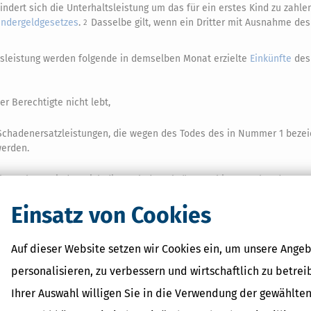
ndert sich die Unterhaltsleistung um das für ein erstes Kind zu zahl
indergeldgesetzes
.
Dasselbe gilt, wenn ein Dritter mit Ausnahme de
2
ltsleistung werden folgende in demselben Monat erzielte
Einkünfte
des
er Berechtigte nicht lebt,
Schadenersatzleistungen, die wegen des Todes des in Nummer 1 beze
werden.
besuchen, mindert sich die nach den Absätzen 1 bis 3 ergebende Unter
ns und der Ertrag ihrer zumutbaren Arbeit zum Unterhalt ausreichen
Einsatz von Cookies
er Arbeit gelten die
Einnahmen
in Geld entsprechend der für die
ngen des Arbeitgebers abzüglich eines Zwölftels des
Arbeitnehmer
-Pa
bildungsbedingter Aufwand abzuziehen.
Einkünfte
und Erträge nach de
3
Auf dieser Website setzen wir Cookies ein, um unsere Angeb
personalisieren, zu verbessern und wirtschaftlich zu betrei
Ihrer Auswahl willigen Sie in die Verwendung der gewählten