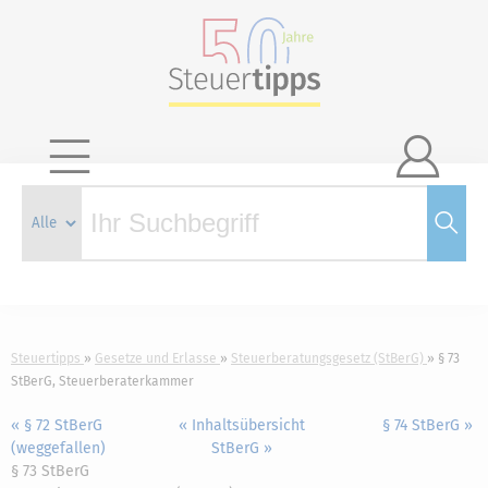

Steuertipps
Gesetze und Erlasse
Steuerberatungsgesetz (StBerG)
§ 73
StBerG, Steuerberaterkammer
« § 72 StBerG
« Inhaltsübersicht
§ 74 StBerG »
(weggefallen)
StBerG »
§ 73 StBerG