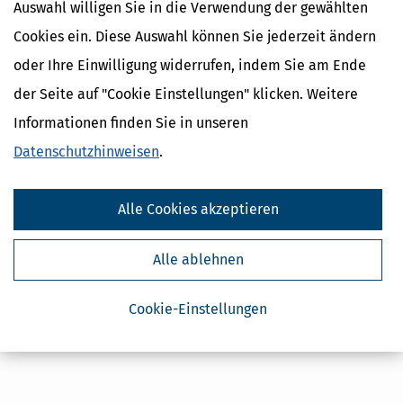
Auswahl willigen Sie in die Verwendung der gewählten
Cookies ein. Diese Auswahl können Sie jederzeit ändern
oder Ihre Einwilligung widerrufen, indem Sie am Ende
Kostenlose Steuertipps & News
der Seite auf "Cookie Einstellungen" klicken. Weitere
Absenden
Informationen finden Sie in unseren
Datenschutzhinweisen
.
Steuertipps
Steuertipps Selbstständige
Geldtipps
Alle Cookies akzeptieren
Ja, ich möchte die kostenlosen Newsletter
von Steuertipps abonnieren. Die
Datenschutzhinweise
habe ich gelesen.
Meine Einwilligung kann ich jederzeit durch
Alle ablehnen
Abbestellung des Newsletters widerrufen.
Cookie-Einstellungen