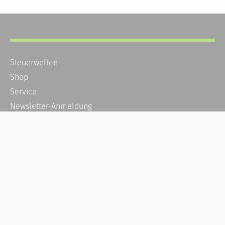
Steuerwelten
Shop
Service
Newsletter-Anmeldung
Alle News
Steuererklärung Online
Referenz
Über uns
Kontakt
Karriere
Häufige Fragen / FAQ