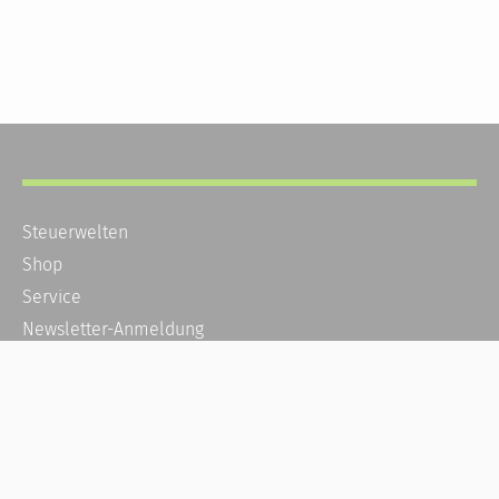
Steuerwelten
Shop
Service
Newsletter-Anmeldung
Alle News
Steuererklärung Online
Referenz
Über uns