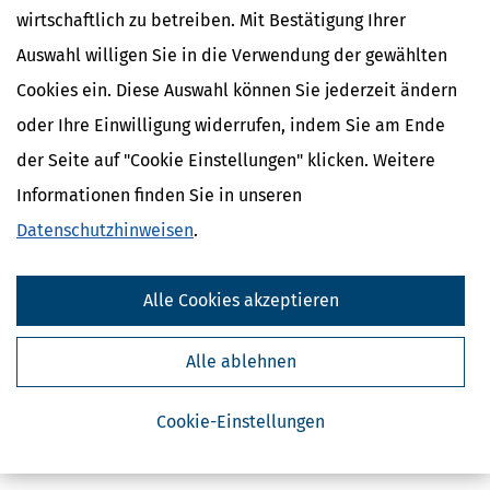
wirtschaftlich zu betreiben. Mit Bestätigung Ihrer
Auswahl willigen Sie in die Verwendung der gewählten
Cookies ein. Diese Auswahl können Sie jederzeit ändern
oder Ihre Einwilligung widerrufen, indem Sie am Ende
der Seite auf "Cookie Einstellungen" klicken. Weitere
Kostenlose Steuertipps & News
Informationen finden Sie in unseren
Datenschutzhinweisen
.
Absenden
Steuertipps
Alle Cookies akzeptieren
Steuertipps Selbstständige
Geldtipps
Ja, ich möchte die kostenlosen Newsletter
Alle ablehnen
von Steuertipps abonnieren. Die
Datenschutzhinweise
habe ich gelesen.
Meine Einwilligung kann ich jederzeit durch
Abbestellung des Newsletters widerrufen.
Cookie-Einstellungen