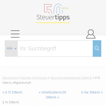

Steuertipps
Gesetze und Erlasse
Steuerberatungsgesetz (StBerG)
§ 74
StBerG, Mitgliedschaft
« § 73 StBerG
« Inhaltsübersicht
§ 74a StBerG »
StBerG »
§ 74 StBerG