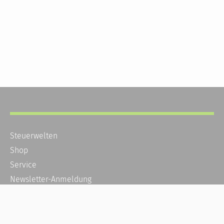
Steuerwelten
Shop
Service
Newsletter-Anmeldung
Alle News
Steuererklärung Online
Referenz