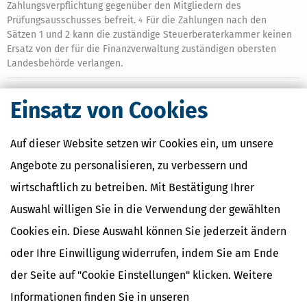
Zahlungsverpflichtung gegenüber den Mitgliedern des
Prüfungsausschusses befreit.
Für die Zahlungen nach den
4
Sätzen 1 und 2 kann die zuständige Steuerberaterkammer keinen
Ersatz von der für die Finanzverwaltung zuständigen obersten
Landesbehörde verlangen.
Einsatz von Cookies
Ähnliche Themen
Selbstständigkeit
Auf dieser Website setzen wir Cookies ein, um unsere
Finanzamt & Formalitäten
Angebote zu personalisieren, zu verbessern und
wirtschaftlich zu betreiben. Mit Bestätigung Ihrer
Verwandte Lexikon-Begriffe
Künstlersozialabgabe
Auswahl willigen Sie in die Verwendung der gewählten
Kassen-Nachschau
Cookies ein. Diese Auswahl können Sie jederzeit ändern
Lohnsteuer-Nachschau
E-Bilanz
oder Ihre Einwilligung widerrufen, indem Sie am Ende
Gründungszuschuss
der Seite auf "Cookie Einstellungen" klicken. Weitere
Informationen finden Sie in unseren