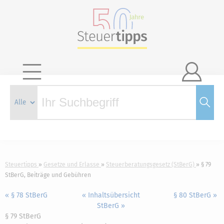

Steuertipps
Gesetze und Erlasse
Steuerberatungsgesetz (StBerG)
§ 79
StBerG, Beiträge und Gebühren
« § 78 StBerG
« Inhaltsübersicht
§ 80 StBerG »
StBerG »
§ 79 StBerG