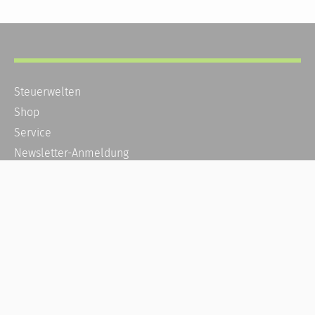
Steuerwelten
Shop
Service
Newsletter-Anmeldung
Alle News
Steuererklärung Online
Referenz
Über uns
Kontakt
Karriere
Häufige Fragen / FAQ