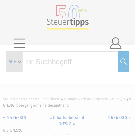

Steuertipps
Gesetze und Erlasse
Grunderwerbsteuergesetz (GrEStG)
§ 5
GrEStG, Übergang auf eine Gesamthand
« § 4 GrEStG
« Inhaltsübersicht
§ 6 GrEStG »
GrEStG »
§ 5 GrEStG