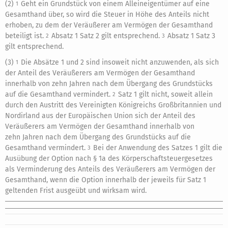
(2)
Geht ein Grundstück von einem Alleineigentümer auf eine
1
Gesamthand über, so wird die Steuer in Höhe des Anteils nicht
erhoben, zu dem der Veräußerer am Vermögen der Gesamthand
beteiligt ist.
Absatz 1 Satz 2 gilt entsprechend.
Absatz 1 Satz 3
2
3
gilt entsprechend.
(3)
Die Absätze 1 und 2 sind insoweit nicht anzuwenden, als sich
1
der Anteil des Veräußerers am Vermögen der Gesamthand
innerhalb von zehn Jahren nach dem Übergang des Grundstücks
auf die Gesamthand vermindert.
Satz 1 gilt nicht, soweit allein
2
durch den Austritt des Vereinigten Königreichs Großbritannien und
Nordirland aus der Europäischen Union sich der Anteil des
Veräußerers am Vermögen der Gesamthand innerhalb von
zehn Jahren nach dem Übergang des Grundstücks auf die
Gesamthand vermindert.
Bei der Anwendung des Satzes 1 gilt die
3
Ausübung der Option nach § 1a des Körperschaftsteuergesetzes
als Verminderung des Anteils des Veräußerers am Vermögen der
Gesamthand, wenn die Option innerhalb der jeweils für Satz 1
geltenden Frist ausgeübt und wirksam wird.