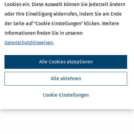
Cookies ein. Diese Auswahl können Sie jederzeit ändern
Kostenlose Steuertipps & News
oder Ihre Einwilligung widerrufen, indem Sie am Ende
der Seite auf "Cookie Einstellungen" klicken. Weitere
Absenden
Informationen finden Sie in unseren
Steuertipps
Datenschutzhinweisen
.
Steuertipps Selbstständige
Geldtipps
Ja, ich möchte die kostenlosen Newsletter
Alle Cookies akzeptieren
von Steuertipps abonnieren. Die
Datenschutzhinweise
habe ich gelesen.
Meine Einwilligung kann ich jederzeit durch
Abbestellung des Newsletters widerrufen.
Alle ablehnen
Cookie-Einstellungen