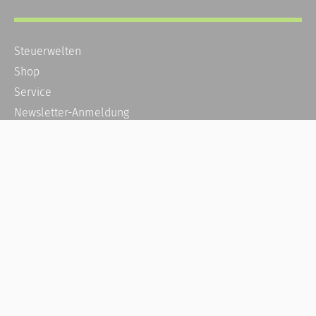
Steuerwelten
Shop
Service
Newsletter-Anmeldung
Alle News
Steuererklärung Online
Referenz
Über uns
Kontakt
Karriere
Häufige Fragen / FAQ
Kundenkonto
Kundenservice und Support