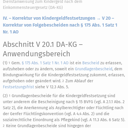
Dienstanweisung zum Kindergeld nach dem
Einkommensteuergesetz (DA-KG)
IV. – Korrektur von Kindergeldfestsetzungen → V 20 –
Korrektur von Folgebescheiden nach § 175 Abs. 1 Satz 1
Nr. 1 AO
Abschnitt V 20.1 DA-KG
–
Anwendungsbereich
(1)
Gem.
§ 175 Abs. 1 Satz 1 Nr. 1 AO
ist ein
Bescheid
zu erlassen,
1
aufzuheben oder zu ändern, soweit ein
Grundlagenbescheid
, dem
Bindungswirkung für die Kindergeldfestsetzung zukommt, erlassen,
aufgehoben oder geändert wird.
Zum Ablauf der
2
Festsetzungsfrist
siehe V 12.3 Abs. 5.
(2)
Grundlagenbescheide für die Kindergeldfestsetzung sind
1
unter anderem die Bescheinigung nach § 15 BVFG (vgl. A 2.1.1 Abs. 2
Satz 2), die Anerkennung als Asylberechtigter oder Flüchtling nach
der Genfer Flüchtlingskonvention (vgl. A 4.4 Abs. 2) und die
sozialrechtliche Einordnung als Pflegekind (vgl. A 11.3 Abs. 6 Satz 5).
Keine Grundlagenbescheide sind hingegen der
2