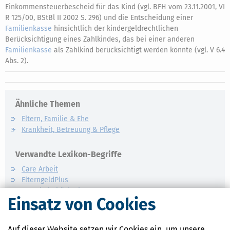
Einkommensteuerbescheid für das Kind (vgl. BFH vom 23.11.2001, VI
R 125/00, BStBl II 2002 S. 296) und die Entscheidung einer
Familienkasse
hinsichtlich der kindergeldrechtlichen
Berücksichtigung eines Zahlkindes, das bei einer anderen
Familienkasse
als Zählkind berücksichtigt werden könnte (vgl. V 6.4
Abs. 2).
Ähnliche Themen
Eltern, Familie & Ehe
Krankheit, Betreuung & Pflege
Verwandte Lexikon-Begriffe
Care Arbeit
ElterngeldPlus
Unterhaltshöchstbetrag
Einsatz von Cookies
Kindesunterhalt
Auslandskinder
Auf dieser Website setzen wir Cookies ein, um unsere