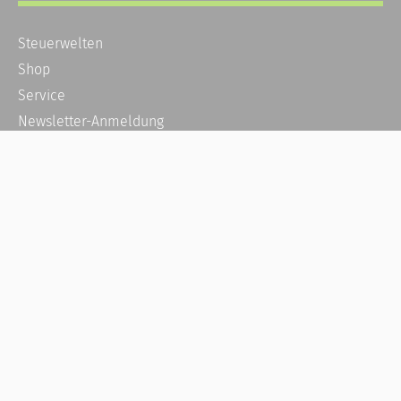
Steuerwelten
Shop
Service
Newsletter-Anmeldung
Alle News
Steuererklärung Online
Referenz
Über uns
Kontakt
Karriere
Häufige Fragen / FAQ
Kundenkonto
Kundenservice und Support
Vertrag widerrufen