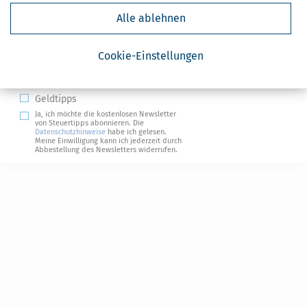
Kostenlose Steuertipps & News
Alle ablehnen
Absenden
Cookie-Einstellungen
Steuertipps
Steuertipps Selbstständige
Geldtipps
Ja, ich möchte die kostenlosen Newsletter
von Steuertipps abonnieren. Die
Datenschutzhinweise
habe ich gelesen.
Meine Einwilligung kann ich jederzeit durch
Abbestellung des Newsletters widerrufen.