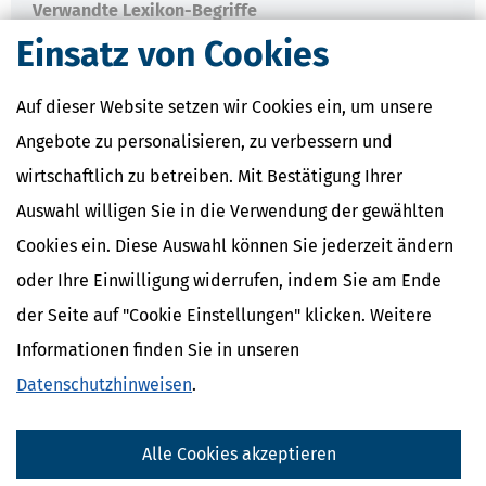
Verwandte Lexikon-Begriffe
Kapitalertragsteuer Freibetrag -
Einsatz von Cookies
Definition und Erklärung
CO2-Steuer - Was ist das?
Auf dieser Website setzen wir Cookies ein, um unsere
Kapitalertragsteuer - Definition und
Erklärung
Angebote zu personalisieren, zu verbessern und
NACHDiGAL
wirtschaftlich zu betreiben. Mit Bestätigung Ihrer
Kommission
Auswahl willigen Sie in die Verwendung der gewählten
Cookies ein. Diese Auswahl können Sie jederzeit ändern
oder Ihre Einwilligung widerrufen, indem Sie am Ende
der Seite auf "Cookie Einstellungen" klicken. Weitere
Informationen finden Sie in unseren
Datenschutzhinweisen
.
Alle Cookies akzeptieren