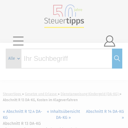

Steuertipps
Gesetze und Erlasse
Dienstanweisung Kindergeld (DA-KG)
Abschnitt R 13 DA-KG, Kosten im Klageverfahren
« Abschnitt R 12.4 DA-
« Inhaltsübersicht
Abschnitt R 14 DA-KG
KG
DA-KG »
»
Abschnitt R 13 DA-KG