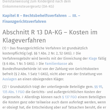
Dienstanweisung zum Kindergeld nach dem
Einkommensteuergesetz (DA-KG)
Kapitel R – Rechtsbehelfsverfahren → III. –
Finanzgerichtsverfahren
Abschnitt R 13 DA-KG
– Kosten im
Klageverfahren
(1)
Das finanzgerichtliche Verfahren ist grundsätzlich
1
kostenpflichtig (vgl. §§ 1 Abs. 2 Nr. 2, 52 GKG).
Die
2
Verfahrensgebühr wird bereits mit der Einreichung der
Klage
fällig
(§ 6 Abs. 1 Nr. 5 GKG).
Die
Familienkasse
als
3
Bundesfinanzbehörde ist von der Zahlung von Gerichtskosten
befreit (§ 2 Abs. 1 Satz 1 GKG), nicht aber von der Erstattung von
Auslagen
an einen obsiegenden Kläger.
(2)
Grundsätzlich trägt der unterliegende Beteiligte gem.
§§ 95
,
1
135 Abs. 1 FGO
die Gerichts- und außergerichtlichen Kosten der
Gegenseite.
Allerdings können nach
§ 137 FGO
einem Beteiligten
2
die Kosten ganz oder teilweise auch dann auferlegt werden, wenn
er obsiegt hat, die Entscheidung aber auf Tatsachen beruht, die er