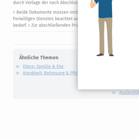
durch Vorlage der nach Abschluss des Dienstes erteilten Besche
Beide Dokumente müssen insbesondere die Erklärung des Trä
2
freiwilligen Dienstes beachtet werden (§ 11 Abs. 1 Nr. 4 JFDG)
bedarf.
Zur abschließenden Prüfung siehe A 18.1 Abs. 3.
3
Ähnliche Themen
Verwandte
Eltern, Familie & Ehe
Care Arbe
Krankheit, Betreuung & Pflege
Elterngel
Unterhalt
Kindesunt
Auslandsk