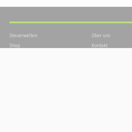
Steuerwelten
Über uns
Shop
Kontakt
Service
Karriere
Newsletter-Anmeldung
Häufige Fragen / F
Alle News
Kundenkonto
Steuererklärung Online
Kundenservice und
Referenz
Vertrag widerrufen