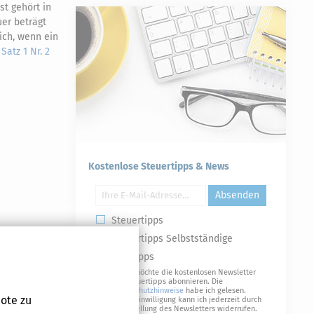
st gehört in
uer beträgt
lich, wenn ein
 Satz 1 Nr. 2
Kostenlose Steuertipps & News
Absenden
Steuertipps
Steuertipps Selbstständige
muss).
Geldtipps
Ja, ich möchte die kostenlosen Newsletter
von Steuertipps abonnieren. Die
inbarung (§ 11
Datenschutzhinweise
habe ich gelesen.
ote zu
Meine Einwilligung kann ich jederzeit durch
Abbestellung des Newsletters widerrufen.