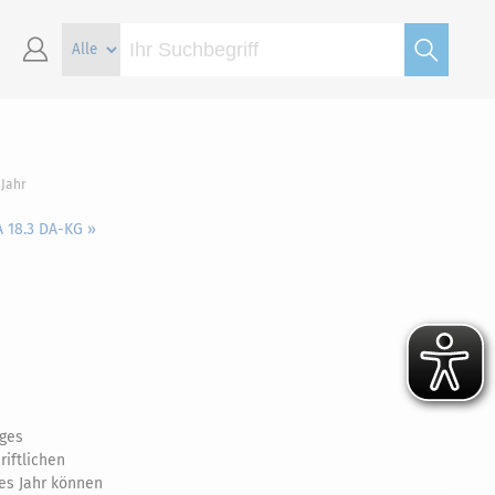
 Jahr
A 18.3 DA-KG »
iges
riftlichen
hes Jahr können