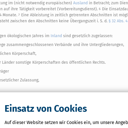
tung im (nicht notwendig europäischen)
Ausland
in Betracht; zum Dien
en auf ihre Tätigkeit vorbereitet (Vorbereitungsdienst).
Die Einsatzda
6
24 Monate.
Eine Ableistung in zeitlich getrennten Abschnitten ist mög
7
esteht zwischen den Abschnitten keine Übergangszeit i. S. d.
§ 32 Abs. 4
ligen ökologischen Jahres im
Inland
sind gesetzlich zugelassen:
flege zusammengeschlossenen Verbände und ihre Untergliederungen,
lichen Körperschaft,
Länder sonstige Körperschaften des öffentlichen Rechts.
räger
esetzlicher Zulassung,
obei die entsprechende juristische Person ihren
Sitz
im
Inland
haben 
Einsatz von Cookies
nnten Träger vor Beginn des Freiwilligendienstes geschlossenen Vere
Auf dieser Website setzen wir Cookies ein, um unsere Angeb