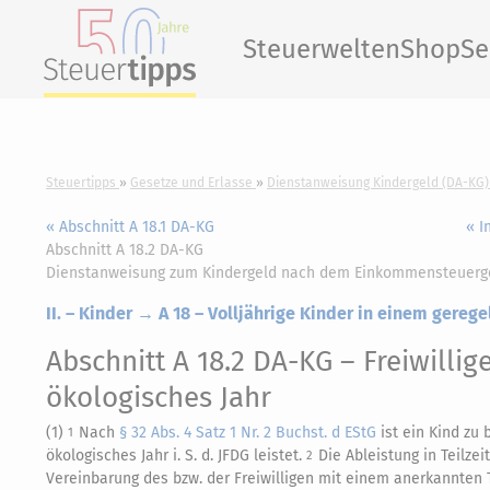
Steuerwelten
Shop
Se
Steuertipps
Gesetze und Erlasse
Dienstanweisung Kindergeld (DA-KG)
« Abschnitt A 18.1 DA-KG
« I
Abschnitt A 18.2 DA-KG
Dienstanweisung zum Kindergeld nach dem Einkommensteuerg
II. – Kinder → A 18 – Volljährige Kinder in einem gerege
Abschnitt A 18.2 DA-KG
– Freiwillig
ökologisches Jahr
(1)
Nach
§ 32 Abs. 4 Satz 1 Nr. 2 Buchst. d EStG
ist ein Kind zu 
1
ökologisches Jahr i. S. d. JFDG leistet.
Die Ableistung in Teilzei
2
Vereinbarung des bzw. der Freiwilligen mit einem anerkannten T