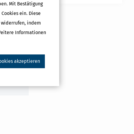
ben. Mit Bestätigung
ührung des
 Cookies ein. Diese
ch § 10 JFDG
g widerrufen, indem
Weitere Informationen
Druckversion
ookies akzeptieren