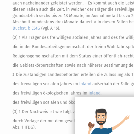
auch nacheinander geleistet werden.
Es kommt auch die Leis
5
diesen Fällen auch die Zeit, in welcher der Träger die Freiwillig
grundsätzlich sechs bis zu 18 Monate, im Ausnahmefall bis zu 
Abschnitt mindestens drei Monate dauert.
In diesen Fällen b
8
Buchst. b EStG
(vgl. A 16).
(2)
Als Träger des freiwilligen sozialen Jahres und des freiwil
1
die in der Bundesarbeitsgemeinschaft der freien Wohlfahrtsp
Religionsgemeinschaften mit dem Status einer öffentlich-recht
die Gebietskörperschaften sowie nach näherer Bestimmung der 
Die zuständigen Landesbehörden erteilen die Zulassung als T
2
des freiwilligen sozialen Jahres im
Inland
außerhalb der Fälle g
des freiwilligen ökologischen Jahres im
Inland
,
des freiwilligen sozialen und ökologischen Jahres im
Ausland
(w
(3)
Der Nachweis ist wie folgt zu erbringen:
1
durch Vorlage der mit dem gesetzlich zugelassenen oder anerka
Abs. 1 JFDG),