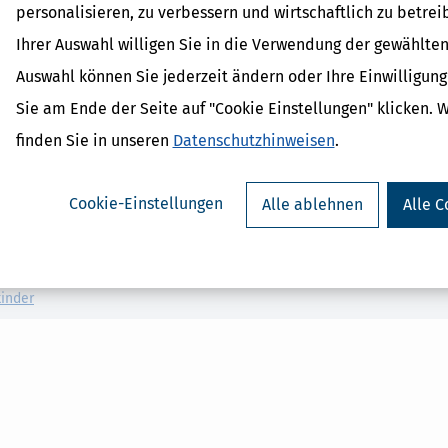
inigung des Trägers (§ 11 Abs. 3 JFDG).
personalisieren, zu verbessern und wirtschaftlich zu betrei
gers enthalten, dass die Bestimmungen des JFDG während der Durchf
Ihrer Auswahl willigen Sie in die Verwendung der gewählten
, und den Zulassungsbescheid des Trägers angeben, soweit es dessen na
Auswahl können Sie jederzeit ändern oder Ihre Einwilligun
Sie am Ende der Seite auf "Cookie Einstellungen" klicken. 
finden Sie in unseren
Datenschutzhinweisen
.
 Lexikon-Begriffe
Cookie-Einstellungen
Alle ablehnen
Alle C
it
dPlus
shöchstbetrag
erhalt
inder