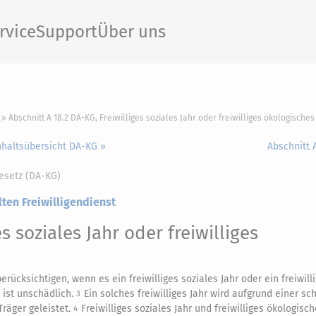
rvice
Support
Über uns
Abschnitt A 18.2 DA-KG, Freiwilliges soziales Jahr oder freiwilliges ökologisches
nhaltsübersicht DA-KG »
Abschnitt 
esetz (DA-KG)
lten Freiwilligendienst
es soziales Jahr oder freiwilliges
berücksichtigen, wenn es ein freiwilliges soziales Jahr oder ein freiwill
t ist unschädlich.
Ein solches freiwilliges Jahr wird aufgrund einer sch
3
räger geleistet.
Freiwilliges soziales Jahr und freiwilliges ökologisc
4