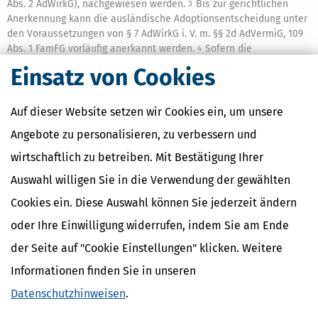
Abs. 2 AdWirkG), nachgewiesen werden.
Bis zur gerichtlichen
3
Anerkennung kann die ausländische Adoptionsentscheidung unter
den Voraussetzungen von § 7 AdWirkG i. V. m. §§ 2d AdVermiG, 109
Abs. 1 FamFG vorläufig anerkannt werden.
Sofern die
4
Voraussetzungen für eine Berücksichtigung als Pflegekind
Einsatz von Cookies
vorliegen (vgl. A 11), kann eine Prüfung der vorläufigen
Anerkennung unterbleiben.
Privatrechtliche Vereinbarungen
5
zwischen abgebenden Eltern und aufnehmenden Eltern sind
Auf dieser Website setzen wir Cookies ein, um unsere
unbeachtlich.
Angebote zu personalisieren, zu verbessern und
(6)
Zur Wahrung der Vertraulichkeit wird die
1
wirtschaftlich zu betreiben. Mit Bestätigung Ihrer
Adoptionsvermittlungsstelle i. d. R. auf die Bekanntgabe des
Namens und der Anschrift der abgebenden Eltern verzichten (vgl.
Auswahl willigen Sie in die Verwendung der gewählten
§ 1758 BGB).
Aus diesem Grund kommt der Austausch von
2
Cookies ein. Diese Auswahl können Sie jederzeit ändern
Kontrollmitteilungen regelmäßig nicht in Betracht.
Zur
3
Vermeidung von Doppelfestsetzungen ist V 6.3 Abs. 3 zu beachten.
oder Ihre Einwilligung widerrufen, indem Sie am Ende
Sollten der für die künftigen Adoptiveltern zuständigen
4
der Seite auf "Cookie Einstellungen" klicken. Weitere
Familienkasse
ausnahmsweise Angaben zu den abgebenden Eltern
bekannt sein, wodurch ein Austausch von Kontrollmitteilungen
Informationen finden Sie in unseren
möglich wird, ist sicherzustellen, dass die Namen der abgebenden
Datenschutzhinweisen
.
Eltern oder der Pflege- bzw. künftigen Adoptiveltern den jeweils
anderen Elternteilen nicht preisgegeben werden (§ 1758 BGB).