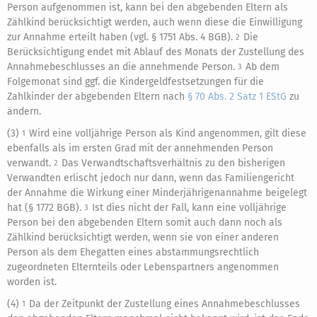
Person aufgenommen ist, kann bei den abgebenden Eltern als
Zählkind berücksichtigt werden, auch wenn diese die Einwilligung
zur Annahme erteilt haben (vgl. § 1751 Abs. 4 BGB).
Die
2
Berücksichtigung endet mit Ablauf des Monats der Zustellung des
Annahmebeschlusses an die annehmende Person.
Ab dem
3
Folgemonat sind ggf. die Kindergeldfestsetzungen für die
Zahlkinder der abgebenden Eltern nach
§ 70 Abs. 2 Satz 1 EStG
zu
ändern.
(3)
Wird eine volljährige Person als Kind angenommen, gilt diese
1
ebenfalls als im ersten Grad mit der annehmenden Person
verwandt.
Das Verwandtschaftsverhältnis zu den bisherigen
2
Verwandten erlischt jedoch nur dann, wenn das Familiengericht
der Annahme die Wirkung einer Minderjährigenannahme beigelegt
hat (§ 1772 BGB).
Ist dies nicht der Fall, kann eine volljährige
3
Person bei den abgebenden Eltern somit auch dann noch als
Zählkind berücksichtigt werden, wenn sie von einer anderen
Person als dem Ehegatten eines abstammungsrechtlich
zugeordneten Elternteils oder Lebenspartners angenommen
worden ist.
(4)
Da der Zeitpunkt der Zustellung eines Annahmebeschlusses
1