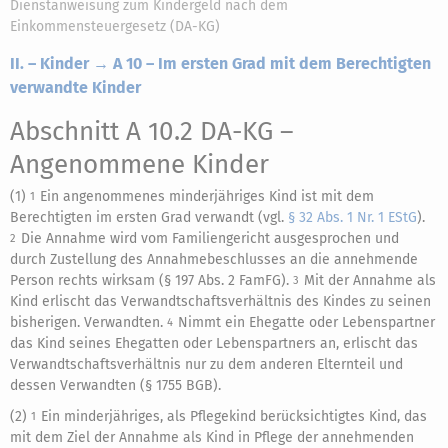
Dienstanweisung zum Kindergeld nach dem
Einkommensteuergesetz (DA-KG)
II. – Kinder → A 10 – Im ersten Grad mit dem Berechtigten
verwandte Kinder
Abschnitt A 10.2 DA-KG
–
Angenommene Kinder
(1)
Ein angenommenes minderjähriges Kind ist mit dem
1
Berechtigten im ersten Grad verwandt (vgl.
§ 32 Abs. 1 Nr. 1 EStG
).
Die Annahme wird vom Familiengericht ausgesprochen und
2
durch Zustellung des Annahmebeschlusses an die annehmende
Person rechts wirksam (§ 197 Abs. 2 FamFG).
Mit der Annahme als
3
Kind erlischt das Verwandtschaftsverhältnis des Kindes zu seinen
bisherigen. Verwandten.
Nimmt ein Ehegatte oder Lebenspartner
4
das Kind seines Ehegatten oder Lebenspartners an, erlischt das
Verwandtschaftsverhältnis nur zu dem anderen Elternteil und
dessen Verwandten (§ 1755 BGB).
(2)
Ein minderjähriges, als Pflegekind berücksichtigtes Kind, das
1
mit dem Ziel der Annahme als Kind in Pflege der annehmenden