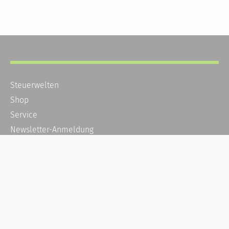
Steuerwelten
Shop
Service
Newsletter-Anmeldung
Alle News
Steuererklärung Online
Referenz
Über uns
Kontakt
Karriere