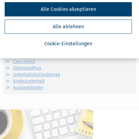
Alle Cookies akzeptieren
Ähnliche Themen
Alle ablehnen
Eltern, Familie & Ehe
Krankheit, Betreuung & Pflege
Cookie-Einstellungen
Verwandte Lexikon-Begriffe
Care Arbeit
ElterngeldPlus
Unterhaltshöchstbetrag
Kindesunterhalt
Auslandskinder