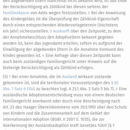
den abgebenden Eltern manchmal nicht bekannt wird, ist das Ende
der Berücksichtigung als Zählkind bei diesen seitens der
Familienkasse
von Amts wegen festzustellen.
Bei der Anweisung
2
des Kindergeldes ist die Überprüfung der Zählkind-Eigenschaft
durch einen entsprechenden Wiedervorlagetermin (höchstens
ein Jahr) sicherzustellen.
Auskunft
über den Zeitpunkt, zu dem
3
der Annahmebeschluss den Adoptiveltern bekannt gegeben
worden ist, kann das Jugendamt erteilen, sofern es aufgrund der
Einwilligung der abgebenden Eltern in die Annahme Vormund des
Kindes geworden ist.
Eine Anfrage über diesen Zeitpunkt kann
4
auch beim zuständigen Familiengericht unter Hinweis auf die
bisherige Berücksichtigung als Zählkind erfolgen.
(5)
Bei einer Annahme, die im
Ausland
wirksam zustande
1
gekommen ist, sind die territorialen Voraussetzungen des
§ 63
Abs. 1 Satz 6 EStG
zu beachten (vgl. A 23.1 Abs. 2 Satz 5 bis 7).
Eine
2
ausländische Adoptionsentscheidung muss von einem deutschen
Familiengericht anerkannt oder durch eine Bescheinigung nach
Art. 23 des Haager Übereinkommens vom 29.5.1993 über den Schutz
von Kindern und die Zusammenarbeit auf dem Gebiet der
internationalen Adoption (BGBl. II 2001 S. 1035), die zur
Anerkennung der Auslandsadoption kraft Gesetzes führt (§ 1