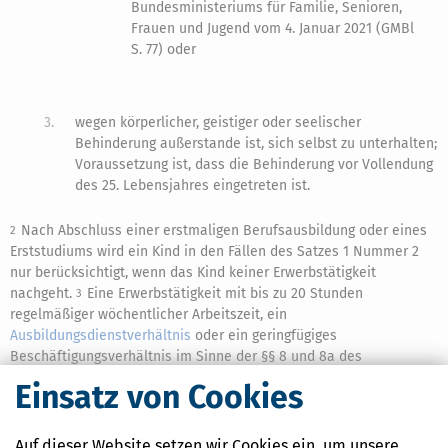
Bundesministeriums für Familie, Senioren,
Frauen und Jugend vom 4. Januar 2021 (GMBl
S. 77) oder
3.
wegen körperlicher, geistiger oder seelischer
Behinderung außerstande ist, sich selbst zu unterhalten;
Voraussetzung ist, dass die Behinderung vor Vollendung
des 25. Lebensjahres eingetreten ist.
Nach Abschluss einer erstmaligen Berufsausbildung oder eines
2
Erststudiums wird ein Kind in den Fällen des Satzes 1 Nummer 2
nur berücksichtigt, wenn das Kind keiner Erwerbstätigkeit
nachgeht.
Eine Erwerbstätigkeit mit bis zu 20 Stunden
3
regelmäßiger wöchentlicher Arbeitszeit, ein
Ausbildungsdienstverhältnis
oder ein geringfügiges
Beschäftigungsverhältnis im Sinne der §§ 8 und 8a des
Vierten Buches Sozialgesetzbuch sind unschädlich.
Einsatz von Cookies
(3)
In den Fällen des Absatzes 2 Satz 1 Nummer 1 oder Nummer 2
1
Buchstabe a und b wird ein Kind, das
Auf dieser Website setzen wir Cookies ein, um unsere