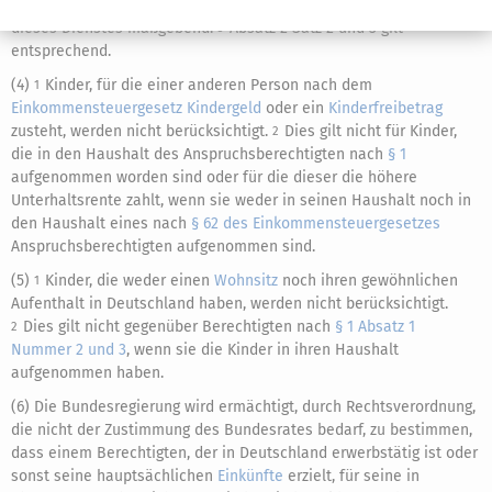
Wirtschaftsraum Anwendung findet, geleistet, so ist die Dauer
dieses Dienstes maßgebend.
Absatz 2 Satz 2 und 3 gilt
3
entsprechend.
(4)
Kinder, für die einer anderen Person nach dem
1
Einkommensteuergesetz
Kindergeld
oder ein
Kinderfreibetrag
zusteht, werden nicht berücksichtigt.
Dies gilt nicht für Kinder,
2
die in den Haushalt des Anspruchsberechtigten nach
§ 1
aufgenommen worden sind oder für die dieser die höhere
Unterhaltsrente zahlt, wenn sie weder in seinen Haushalt noch in
den Haushalt eines nach
§ 62 des Einkommensteuergesetzes
Anspruchsberechtigten aufgenommen sind.
(5)
Kinder, die weder einen
Wohnsitz
noch ihren gewöhnlichen
1
Aufenthalt in Deutschland haben, werden nicht berücksichtigt.
Dies gilt nicht gegenüber Berechtigten nach
§ 1 Absatz 1
2
Nummer 2 und 3
, wenn sie die Kinder in ihren Haushalt
aufgenommen haben.
(6) Die Bundesregierung wird ermächtigt, durch Rechtsverordnung,
die nicht der Zustimmung des Bundesrates bedarf, zu bestimmen,
dass einem Berechtigten, der in Deutschland erwerbstätig ist oder
sonst seine hauptsächlichen
Einkünfte
erzielt, für seine in