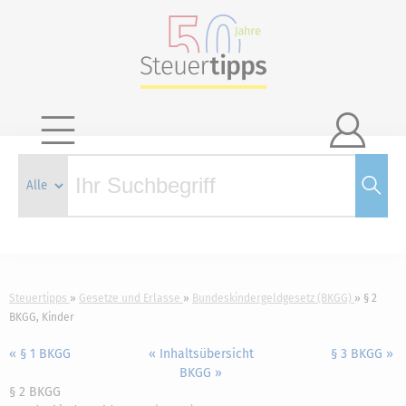

Steuertipps
Gesetze und Erlasse
Bundeskindergeldgesetz (BKGG)
§ 2
BKGG, Kinder
« § 1 BKGG
« Inhaltsübersicht
§ 3 BKGG »
BKGG »
§ 2 BKGG