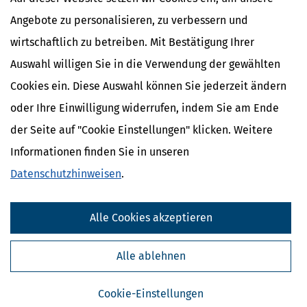
1.
den gesetzlichen Grundwehrdienst oder Zivildienst
Angebote zu personalisieren, zu verbessern und
geleistet hat oder
wirtschaftlich zu betreiben. Mit Bestätigung Ihrer
2.
sich an Stelle des gesetzlichen Grundwehrdienstes
Auswahl willigen Sie in die Verwendung der gewählten
freiwillig für die Dauer von nicht mehr als drei Jahren
Cookies ein. Diese Auswahl können Sie jederzeit ändern
zum
Wehrdienst
verpflichtet hat oder
oder Ihre Einwilligung widerrufen, indem Sie am Ende
3.
eine vom gesetzlichen Grundwehrdienst oder Zivildienst
der Seite auf "Cookie Einstellungen" klicken. Weitere
befreiende Tätigkeit als Entwicklungshelfer im Sinne des
§ 1 Absatz 1 des Entwicklungshelfer-Gesetzes ausgeübt
Informationen finden Sie in unseren
hat,
Datenschutzhinweisen
.
für einen der Dauer dieser Dienste oder der Tätigkeit
entsprechenden Zeitraum, höchstens für die Dauer des
Alle Cookies akzeptieren
inländischen gesetzlichen Grundwehrdienstes, bei anerkannten
Kriegsdienstverweigerern für die Dauer des inländischen
gesetzlichen Zivildienstes über das 21. oder 25. Lebensjahr hinaus
Alle ablehnen
berücksichtigt.
Wird der gesetzliche Grundwehrdienst oder
2
Zivildienst in einem Mitgliedstaat der Europäischen Union oder
Cookie-Einstellungen
einem Staat, auf den das Abkommen über den Europäischen