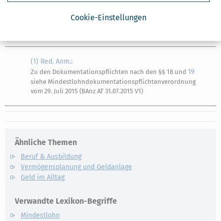
(6) Das Bundesministerium der Finanzen kann durch
Rechtsverordnung ohne Zustimmung des Bundesrates die
Cookie-Einstellungen
zuständige Behörde nach Absatz 1 Satz 1 und Absatz 3 Satz 1
bestimmen.
(1) Red. Anm.:
19
Zu den Dokumentationspflichten nach den §§ 18 und
siehe Mindestlohndokumentationspflichtenverordnung
vom 29. Juli 2015 (BAnz AT 31.07.2015 V1)
Ähnliche Themen
Beruf & Ausbildung
Vermögensplanung und Geldanlage
Geld im Alltag
Verwandte Lexikon-Begriffe
Mindestlohn