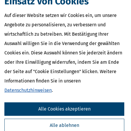
Einsatz von Cookies
für Arbeit und Soziales ohne Zustimmung des Bundesrates
bestimmen,
Auf dieser Website setzen wir Cookies ein, um unsere
1.
dass, auf welche Weise und unter welchen technischen
Angebote zu personalisieren, zu verbessern und
und organisatorischen Voraussetzungen eine
Anmeldung, Änderungsmeldung und
Versicherung
wirtschaftlich zu betreiben. Mit Bestätigung Ihrer
abweichend von Absatz 1 Satz 1 und 3, Absatz 2 und
Auswahl willigen Sie in die Verwendung der gewählten
3 Satz 1 und 2 und Absatz 4 elektronisch übermittelt
werden kann,
Cookies ein. Diese Auswahl können Sie jederzeit ändern
oder Ihre Einwilligung widerrufen, indem Sie am Ende
2.
unter welchen Voraussetzungen eine Änderungsmeldung
ausnahmsweise entfallen kann, und
der Seite auf "Cookie Einstellungen" klicken. Weitere
Informationen finden Sie in unseren
3.
wie das Meldeverfahren vereinfacht oder abgewandelt
Datenschutzhinweisen
.
werden kann, sofern die entsandten Arbeitnehmer und
Arbeitnehmerinnen im Rahmen einer regelmäßig
wiederkehrenden Werk- oder Dienstleistung eingesetzt
Alle Cookies akzeptieren
werden oder sonstige Besonderheiten der zu
erbringenden Werk- oder Dienstleistungen dies
erfordern.
Alle ablehnen