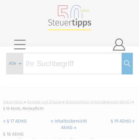

Steuertipps
Gesetze und Erlasse
Arbeitnehmer-Entsendegesetz (AEntG)
§ 18 AEntG, Meldepflicht
« § 17 AEntG
« Inhaltsübersicht
§ 19 AEntG »
AEntG »
§ 18 AEntG