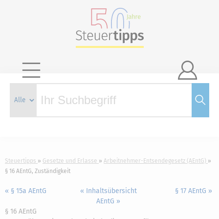

Steuertipps
Gesetze und Erlasse
Arbeitnehmer-Entsendegesetz (AEntG)
§ 16 AEntG, Zuständigkeit
« § 15a AEntG
« Inhaltsübersicht
§ 17 AEntG »
AEntG »
§ 16 AEntG