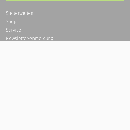
Steuerwelten
Shop
Service
Newsletter-Anmeldung
Alle News
Steuererklärung Online
Referenz
Über uns
Kontakt
Karriere
Häufige Fragen / FAQ
Kundenkonto
Kundenservice und Support
Vertrag widerrufen