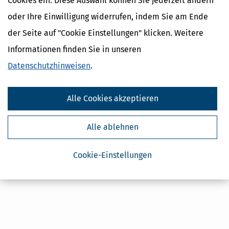
Cookies ein. Diese Auswahl können Sie jederzeit ändern
Kostenlose Steuertipps & News
oder Ihre Einwilligung widerrufen, indem Sie am Ende
Absenden
der Seite auf "Cookie Einstellungen" klicken. Weitere
Steuertipps
Informationen finden Sie in unseren
Steuertipps Selbstständige
Datenschutzhinweisen
.
Geldtipps
Ja, ich möchte die kostenlosen Newsletter
von Steuertipps abonnieren. Die
Datenschutzhinweise
Alle Cookies akzeptieren
habe ich gelesen.
Meine Einwilligung kann ich jederzeit durch
Abbestellung des Newsletters widerrufen.
Alle ablehnen
Cookie-Einstellungen