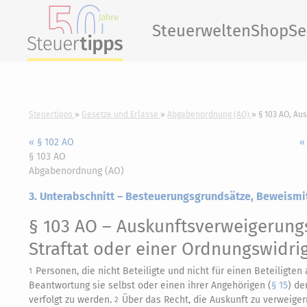
Steuerwelten
Shop
Se
Steuertipps
Gesetze und Erlasse
Abgabenordnung (AO)
§ 103 AO, Au
« § 102 AO
«
§ 103 AO
Abgabenordnung (AO)
3. Unterabschnitt – Besteuerungsgrundsätze, Beweismi
§ 103 AO
– Auskunftsverweigerungs
Straftat oder einer Ordnungswidrig
Personen, die nicht Beteiligte und nicht für einen Beteiligten
1
Beantwortung sie selbst oder einen ihrer Angehörigen (
§ 15
) de
verfolgt zu werden.
Über das Recht, die Auskunft zu verweiger
2