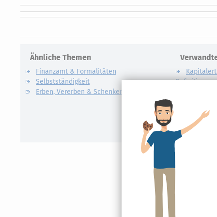
Ähnliche Themen
Verwandte
Finanzamt & Formalitäten
Kapitalert
Selbstständigkeit
Definition un
Erben, Vererben & Schenken
CO2-Steue
Kapitalert
Erklärung
NACHDiG
Kommissi