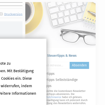
Druckversion
Kostenlose Steuertipps & News
ote zu
Absenden
ben. Mit Bestätigung
Steuertipps
 Cookies ein. Diese
Steuertipps Selbstständige
g widerrufen, indem
Geldtipps
Ja, ich möchte die kostenlosen Newsletter
Weitere Informationen
von Steuertipps abonnieren. Die
Datenschutzhinweise
habe ich gelesen.
Meine Einwilligung kann ich jederzeit durch
Abbestellung des Newsletters widerrufen.