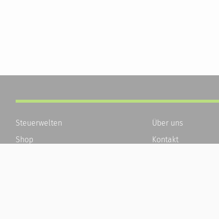
Steuerwelten
Über uns
Shop
Kontakt
Service
Karriere
Newsletter-Anmeldung
Häufige Fragen / F
Alle News
Kundenkonto
Steuererklärung Online
Kundenservice und