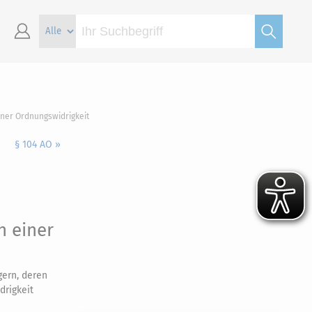
iner Ordnungswidrigkeit
§ 104 AO »
n einer
gern, deren
drigkeit