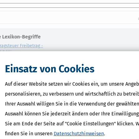
 Lexikon-Begriffe
ragsteuer Freibetrag -
d Erklärung
r - Was ist das?
ragsteuer - Definition und
Einsatz von Cookies
AL
Auf dieser Website setzen wir Cookies ein, um unsere Angeb
on
personalisieren, zu verbessern und wirtschaftlich zu betrei
Ihrer Auswahl willigen Sie in die Verwendung der gewählten
Auswahl können Sie jederzeit ändern oder Ihre Einwilligun
Sie am Ende der Seite auf "Cookie Einstellungen" klicken. 
finden Sie in unseren
Datenschutzhinweisen
.