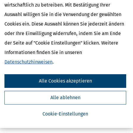
wirtschaftlich zu betreiben. Mit Bestätigung Ihrer
Auswahl willigen Sie in die Verwendung der gewählten
Cookies ein. Diese Auswahl können Sie jederzeit ändern
oder Ihre Einwilligung widerrufen, indem Sie am Ende
der Seite auf "Cookie Einstellungen" klicken. Weitere
Kostenlose Steuertipps & News
Informationen finden Sie in unseren
Datenschutzhinweisen
.
Absenden
Steuertipps
Alle Cookies akzeptieren
Steuertipps Selbstständige
Geldtipps
Ja, ich möchte die kostenlosen Newsletter
Alle ablehnen
von Steuertipps abonnieren. Die
Datenschutzhinweise
habe ich gelesen.
Meine Einwilligung kann ich jederzeit durch
Abbestellung des Newsletters widerrufen.
Cookie-Einstellungen