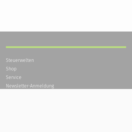
Steuerwelten
Shop
Service
Newsletter-Anmeldung
Alle News
Steuererklärung Online
Referenz
Über uns