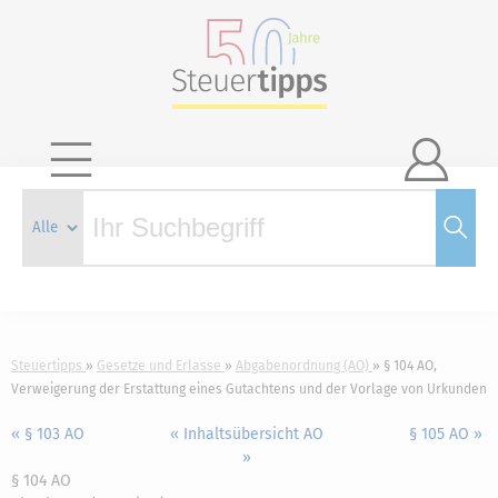

Steuertipps
Gesetze und Erlasse
Abgabenordnung (AO)
§ 104 AO,
Verweigerung der Erstattung eines Gutachtens und der Vorlage von Urkunden
« § 103 AO
« Inhaltsübersicht AO
§ 105 AO »
»
§ 104 AO