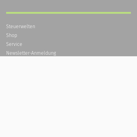
Steuerwelten
Shop
Service
Newsletter-Anmeldung
Alle News
Steuererklärung Online
Referenz
Über uns
Kontakt
Karriere
Häufige Fragen / FAQ
Kundenkonto