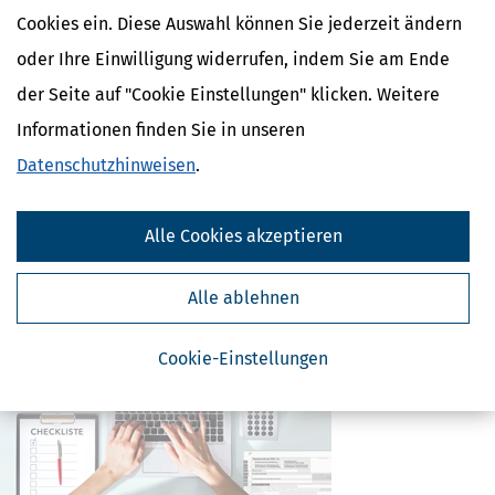
Cookies ein. Diese Auswahl können Sie jederzeit ändern
Kostenlose Steuertipps & News
oder Ihre Einwilligung widerrufen, indem Sie am Ende
Absenden
der Seite auf "Cookie Einstellungen" klicken. Weitere
Steuertipps
Informationen finden Sie in unseren
Steuertipps Selbstständige
Datenschutzhinweisen
.
Geldtipps
Ja, ich möchte die kostenlosen Newsletter
von Steuertipps abonnieren. Die
Alle Cookies akzeptieren
Datenschutzhinweise
habe ich gelesen.
Meine Einwilligung kann ich jederzeit durch
Abbestellung des Newsletters widerrufen.
Alle ablehnen
Cookie-Einstellungen