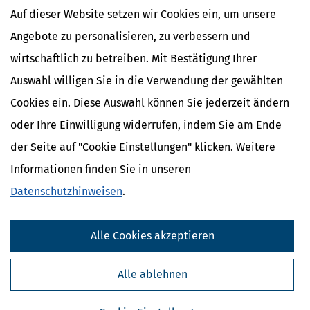
☐ Ja
Auf dieser Website setzen wir Cookies ein, um unsere
☐ Nein
Angebote zu personalisieren, zu verbessern und
Kinderbetreuungskosten lassen sich ausschließlich dann als
wirtschaftlich zu betreiben. Mit Bestätigung Ihrer
Sonderausgaben geltend machen, wenn das Kind im eigenen
Auswahl willigen Sie in die Verwendung der gewählten
Haushalt gemeldet ist. Diese Regelung wurde durch den
Bundesfinanzhof bestätigt.
Cookies ein. Diese Auswahl können Sie jederzeit ändern
Ist das Kind jünger als 14 Jahre?
oder Ihre Einwilligung widerrufen, indem Sie am Ende
☐ Ja
der Seite auf "Cookie Einstellungen" klicken. Weitere
☐ Nein
Informationen finden Sie in unseren
Kinderbetreuungskosten sind nur bis zum 14. Geburtstag des Kindes
Datenschutzhinweisen
.
steuerlich absetzbar. Eine Ausnahme gilt für Kinder mit Behinderung
Welche Betreuungskosten sind angefallen?
Alle Cookies akzeptieren
☐ Kita / Kindergarten
☐ Tagesmutter / Tagesvater
Alle ablehnen
☐ Hort / Ganztagsbetreuung
☐ Babysitter / Betreuungsperson