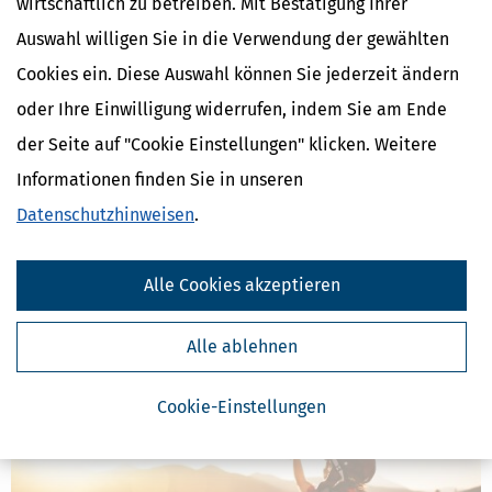
wirtschaftlich zu betreiben. Mit Bestätigung Ihrer
Auswahl willigen Sie in die Verwendung der gewählten
Ähnliche Themen
Cookies ein. Diese Auswahl können Sie jederzeit ändern
Eltern, Familie & Ehe
Krankheit, Betreuung & Pflege
oder Ihre Einwilligung widerrufen, indem Sie am Ende
der Seite auf "Cookie Einstellungen" klicken. Weitere
Verwandte Lexikon-Begriffe
Informationen finden Sie in unseren
Einkommen
Forderung
Datenschutzhinweisen
.
Kindergeld
Kindesunterhalt
Rechnung
Alle Cookies akzeptieren
Weitere News zum Thema
Alle ablehnen
Cookie-Einstellungen