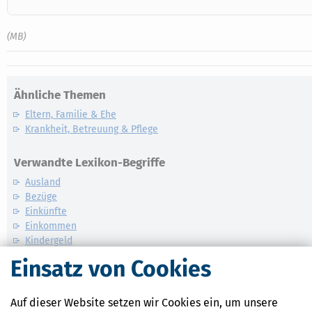
(MB)
Ähnliche Themen
Eltern, Familie & Ehe
Krankheit, Betreuung & Pflege
Verwandte Lexikon-Begriffe
Ausland
Bezüge
Einkünfte
Einkommen
Kindergeld
Einsatz von Cookies
Weitere News zum Thema
Auf dieser Website setzen wir Cookies ein, um unsere