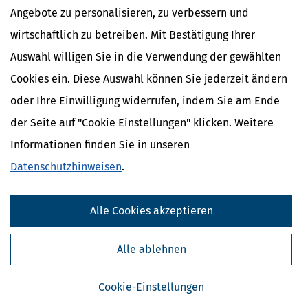
Angebote zu personalisieren, zu verbessern und
wirtschaftlich zu betreiben. Mit Bestätigung Ihrer
Auswahl willigen Sie in die Verwendung der gewählten
Cookies ein. Diese Auswahl können Sie jederzeit ändern
oder Ihre Einwilligung widerrufen, indem Sie am Ende
der Seite auf "Cookie Einstellungen" klicken. Weitere
Informationen finden Sie in unseren
Datenschutzhinweisen
.
Frühstart-Rente: Staatliches Vorsorgedepot für Kinder
[
23.07.2026, 10:49 Uhr
]
Mit der Frühstartrente plant die
Bundesregierung ein kapitalgedecktes Vorsorgeinstrument für
Alle Cookies akzeptieren
Kinder und Jugendliche in Deutschland. Ziel des Konzepts ist es,
frühzeitig Kapital für die private Altersvorsorge aufzubauen und
möglichst alle anspruchsberechtigten
Alle ablehnen
mehr
Cookie-Einstellungen