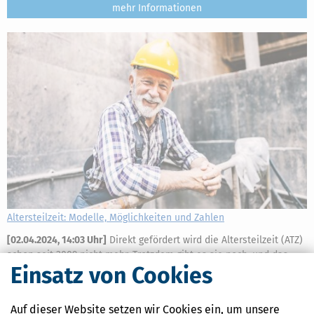
mehr
Altersteilzeit: Modelle, Möglichkeiten und Zahlen
[
02.04.2024, 14:03 Uhr
]
Direkt gefördert wird die Altersteilzeit (ATZ)
schon seit 2009 nicht mehr. Trotzdem gibt es sie noch, und das
Einsatz von Cookies
Modell erfreut sich nach wie vor einiger Beliebtheit. Die Zahl
derjenigen, die vor ihrer gesetzlichen Rente zuletzt in Altersteilzeit
waren,
Auf dieser Website setzen wir Cookies ein, um unsere