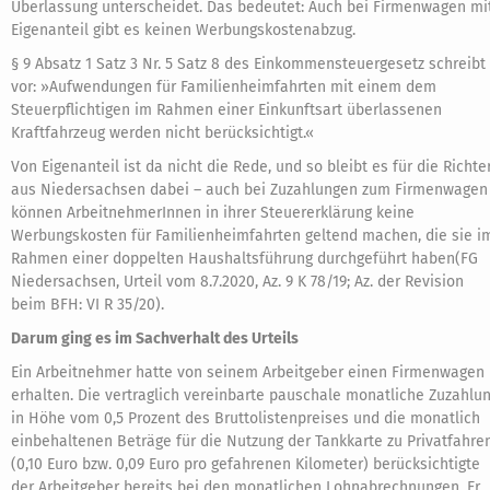
Überlassung unterscheidet. Das bedeutet: Auch bei Firmenwagen mi
Eigenanteil gibt es keinen Werbungskostenabzug.
§ 9 Absatz 1 Satz 3 Nr. 5 Satz 8 des Einkommensteuergesetz schreibt
vor: »Aufwendungen für Familienheimfahrten mit einem dem
Steuerpflichtigen im Rahmen einer Einkunftsart überlassenen
Kraftfahrzeug werden nicht berücksichtigt.«
Von Eigenanteil ist da nicht die Rede, und so bleibt es für die Richte
aus Niedersachsen dabei – auch bei Zuzahlungen zum Firmenwagen
können ArbeitnehmerInnen in ihrer Steuererklärung keine
Werbungskosten für Familienheimfahrten geltend machen, die sie i
Rahmen einer doppelten Haushaltsführung durchgeführt haben(FG
Niedersachsen, Urteil vom 8.7.2020, Az. 9 K 78/19; Az. der Revision
beim BFH: VI R 35/20).
Darum ging es im Sachverhalt des Urteils
Ein Arbeitnehmer hatte von seinem Arbeitgeber einen Firmenwagen
erhalten. Die vertraglich vereinbarte pauschale monatliche Zuzahlu
in Höhe vom 0,5 Prozent des Bruttolistenpreises und die monatlich
einbehaltenen Beträge für die Nutzung der Tankkarte zu Privatfahre
(0,10 Euro bzw. 0,09 Euro pro gefahrenen Kilometer) berücksichtigte
der Arbeitgeber bereits bei den monatlichen Lohnabrechnungen. Er