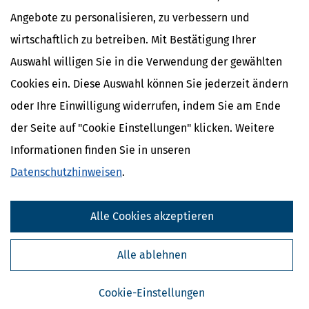
mehr
Angebote zu personalisieren, zu verbessern und
wirtschaftlich zu betreiben. Mit Bestätigung Ihrer
Auswahl willigen Sie in die Verwendung der gewählten
Cookies ein. Diese Auswahl können Sie jederzeit ändern
oder Ihre Einwilligung widerrufen, indem Sie am Ende
der Seite auf "Cookie Einstellungen" klicken. Weitere
Informationen finden Sie in unseren
Datenschutzhinweisen
.
Doppelte Haushaltsführung: BFH-Urteil zum eigenen Hausstand
Alle Cookies akzeptieren
am Wohnort
[
04.09.2023, 06:33 Uhr
]
Voraussetzung für die steuerliche
Alle ablehnen
Anerkennung einer doppelten Haushaltsführung ist, dass Sie
neben der Zweitwohnung am Beschäftigungsort einen eigenen
Hausstand an Ihrem Lebensmittelpunkt unterhalten – die
Cookie-Einstellungen
Hauptwohnung. Vor allem bei alleinstehenden Arbeitnehmern