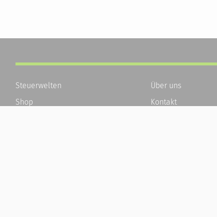
Steuerwelten
Über uns
Shop
Kontakt
Service
Karriere
Newsletter-Anmeldung
Häufige Fragen / F
Alle News
Kundenkonto
Steuererklärung Online
Kundenservice und
Referenz
Vertrag widerrufen