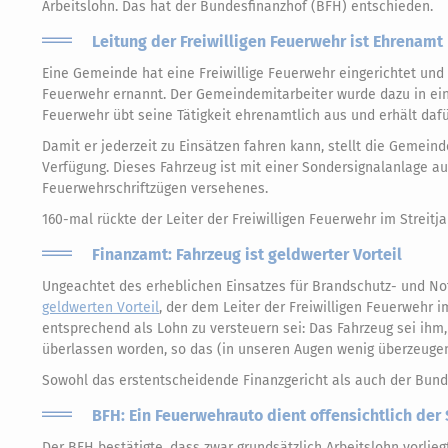
Arbeitslohn. Das hat der Bundesfinanzhof (BFH) entschieden.
Leitung der Freiwilligen Feuerwehr ist Ehrenamt
Eine Gemeinde hat eine Freiwillige Feuerwehr eingerichtet und
Feuerwehr ernannt. Der Gemeindemitarbeiter wurde dazu in ein 
Feuerwehr übt seine Tätigkeit ehrenamtlich aus und erhält dafü
Damit er jederzeit zu Einsätzen fahren kann, stellt die Gemein
Verfügung. Dieses Fahrzeug ist mit einer Sondersignalanlage au
Feuerwehrschriftzügen versehenes.
160-mal rückte der Leiter der Freiwilligen Feuerwehr im Streitj
Finanzamt: Fahrzeug ist geldwerter Vorteil
Ungeachtet des erheblichen Einsatzes für Brandschutz- und No
geldwerten Vorteil
, der dem Leiter der Freiwilligen Feuerwehr
entsprechend als Lohn zu versteuern sei: Das Fahrzeug sei ihm,
überlassen worden, so das (in unseren Augen wenig überzeuge
Sowohl das erstentscheidende Finanzgericht als auch der Bund
BFH: Ein Feuerwehrauto dient offensichtlich der
Der BFH bestätigte, dass zwar grundsätzlich Arbeitslohn vorlie