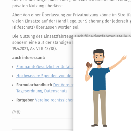
privaten Nutzung überlässt.
Aber: Von einer Überlassung zur Privatnutzung könne im Streitf
vielen Einsätze auf der Hand liege, zur Sicherung der jederze
Hilfeschutz) überlassen worden sei.
Die Nutzung des Einsatzfahrzeug auch für Privatfahrten stelle b
sondern eine auf der ständigen Einsatzbereitschaft gründende
19.4.2021, Az. VI R 43/18).
auch interessant:
Ehrenamt: Gesetzlicher Unfallschutz auch bei repräsentative
Hochwasser: Spenden von der Steuer absetzen
Formularhandbuch
Der Vereinsassistent: Set mit allen Formu
Tagesordnung, Datenschutz
Ratgeber
Vereine rechtssicher gründen und führen: Hilfestel
(MB)