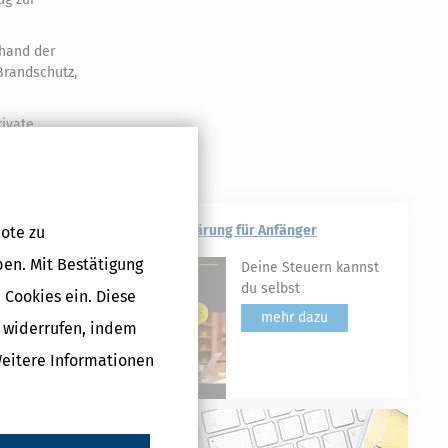
nhand der
Brandschutz,
ivate,
uss vom
Steuererklärung für Anfänger
ote zu
ben. Mit Bestätigung
Deine Steuern kannst
du selbst
g,
 Cookies ein. Diese
mehr dazu
g widerrufen, indem
Weitere Informationen
Druckversion