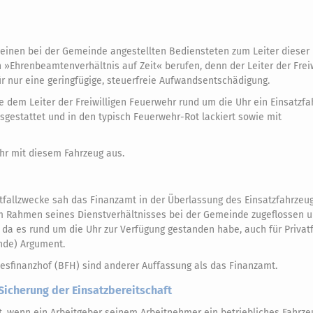
 einen bei der Gemeinde angestellten Bediensteten zum Leiter dieser F
»Ehrenbeamtenverhältnis auf Zeit« berufen, denn der Leiter der Freiw
r nur eine geringfügige, steuerfreie Aufwandsentschädigung.
de dem Leiter der Freiwilligen Feuerwehr rund um die Uhr ein Einsatzfa
sgestattet und in den typisch Feuerwehr-Rot lackiert sowie mit
ahr mit diesem Fahrzeug aus.
tfallzwecke sah das Finanzamt in der Überlassung des Einsatzfahrzeu
 im Rahmen seines Dienstverhältnisses bei der Gemeinde zugeflossen 
 da es rund um die Uhr zur Verfügung gestanden habe, auch für Privat
nde) Argument.
esfinanzhof (BFH) sind anderer Auffassung als das Finanzamt.
 Sicherung der Einsatzbereitschaft
gt, wenn ein Arbeitgeber seinem Arbeitnehmer ein betriebliches Fahrze