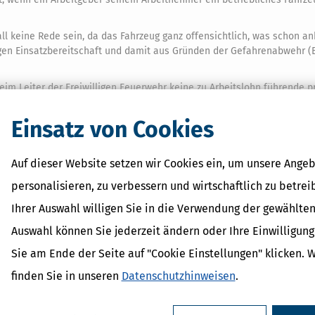
all keine Rede sein, da das Fahrzeug ganz offensichtlich, was schon a
itigen Einsatzbereitschaft und damit aus Gründen der Gefahrenabwehr (
eim Leiter der Freiwilligen Feuerwehr keine zu Arbeitslohn führende pr
, (feuerwehr-)funktionale Verwendung des Fahrzeugs dar (BFH-Beschl
Einsatz von Cookies
r Veranstaltung
Auf dieser Website setzen wir Cookies ein, um unsere Angeb
personalisieren, zu verbessern und wirtschaftlich zu betrei
laren und Mustern, die Sie im Verein brauchen – u.a. Gründung, Satzun
Ihrer Auswahl willigen Sie in die Verwendung der gewählten
Auswahl können Sie jederzeit ändern oder Ihre Einwilligun
lung für Vereinsmitglieder und Ehrenamtliche
Sie am Ende der Seite auf "Cookie Einstellungen" klicken. 
finden Sie in unseren
Datenschutzhinweisen
.