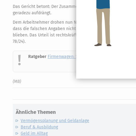
Das Gericht betont: Der Zusammenhang zwischen Entfernung und 
geradezu aufdrängt.
Dem Arbeitnehmer drohen nun Nachzahlungen, Zinsen und gegeb
dass die falschen Angaben nicht nur gegenüber dem Arbeitge
blieben. Das Urteil ist rechtskräftig, sodass der Kläger die Kon
78/24).
Ratgeber
Firmenwagen: Steuerliche Vorteile ausschöp
(MB)
Ähnliche Themen
Vermögensplanung und Geldanlage
Beruf & Ausbildung
Geld im Alltag