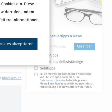
 Cookies ein. Diese
ungserfolg«
g widerrufen, indem
hwer wiegt,
Weitere Informationen
estehen
.2026, Az. 3 K
Kostenlose Steuertipps & News
ookies akzeptieren
Absenden
Steuertipps
Steuertipps Selbstständige
Geldtipps
Ja, ich möchte die kostenlosen Newsletter
von Steuertipps abonnieren. Die
Druckversion
Datenschutzhinweise
habe ich gelesen.
Meine Einwilligung kann ich jederzeit durch
Abbestellung des Newsletters widerrufen.