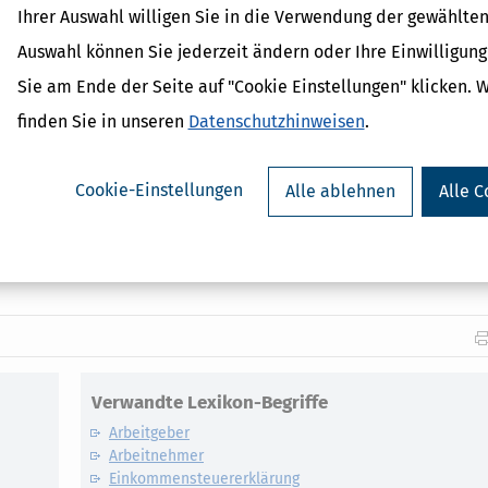
Ihrer Auswahl willigen Sie in die Verwendung der gewählten
steuerlicher Belastung ist so offensichtlich, dass sich ein »Verkürz
Auswahl können Sie jederzeit ändern oder Ihre Einwilligun
enenfalls strafrechtliche Sanktionen wie Geldstrafen. Besonders sc
Sie am Ende der Seite auf "Cookie Einstellungen" klicken. 
ber gemacht wurden, sondern später auch gegenüber dem Finanzamt b
finden Sie in unseren
Datenschutzhinweisen
.
sequenzen endgültig tragen muss (Niedersächsisches FG, Urteil vom 21.1
Cookie-Einstellungen
Alle ablehnen
Alle C
fen
Verwandte Lexikon-Begriffe
Arbeitgeber
Arbeitnehmer
Einkommensteuererklärung