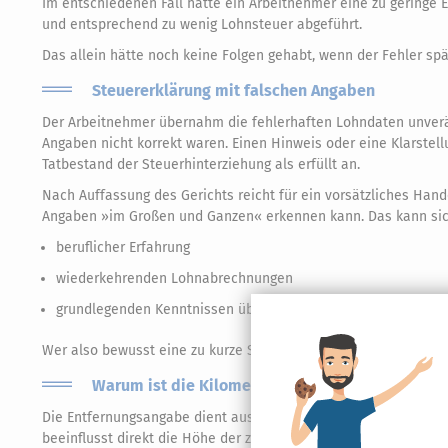
Im entschiedenen Fall hatte ein Arbeitnehmer eine zu geringe 
und entsprechend zu wenig Lohnsteuer abgeführt.
Das allein hätte noch keine Folgen gehabt, wenn der Fehler spä
Steuererklärung mit falschen Angaben
Der Arbeitnehmer übernahm die fehlerhaften Lohndaten unverä
Angaben nicht korrekt waren. Einen Hinweis oder eine Klarstel
Tatbestand der Steuerhinterziehung als erfüllt an.
Nach Auffassung des Gerichts reicht für ein vorsätzliches Han
Angaben »im Großen und Ganzen« erkennen kann. Das kann sic
beruflicher Erfahrung
wiederkehrenden Lohnabrechnungen
grundlegenden Kenntnissen über die Besteuerung von Firm
Wer also bewusst eine zu kurze Strecke angibt, muss damit rech
Warum ist die Kilometerangabe beim Firmenwag
Die Entfernungsangabe dient ausschließlich dazu, den geldwert
beeinflusst direkt die Höhe der zu zahlenden Steuer.