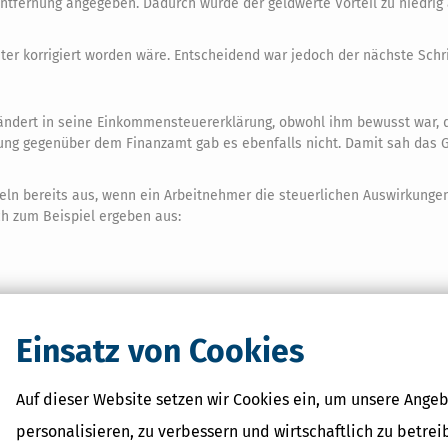
Entfernung angegeben. Dadurch wurde der geldwerte Vorteil zu niedrig
ter korrigiert worden wäre. Entscheidend war jedoch der nächste Schri
ndert in seine Einkommensteuererklärung, obwohl ihm bewusst war, 
lung gegenüber dem Finanzamt gab es ebenfalls nicht. Damit sah das 
deln bereits aus, wenn ein Arbeitnehmer die steuerlichen Auswirkunge
h zum Beispiel ergeben aus:
enwagen
Einsatz von Cookies
nen, dass dies als vorsätzlich gewertet wird.
en wichtig?
Auf dieser Website setzen wir Cookies ein, um unsere Angeb
en Vorteil korrekt zu berechnen. Wer hier bewusst falsche Angaben m
personalisieren, zu verbessern und wirtschaftlich zu betrei