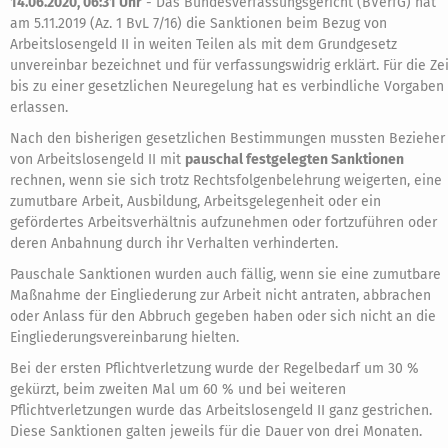
14.06.2020, 06:31 Uhr
-
Das Bundesverfassungsgericht (BVerfG) hat
am 5.11.2019 (Az. 1 BvL 7/16) die Sanktionen beim Bezug von
Arbeitslosengeld II in weiten Teilen als mit dem Grundgesetz
unvereinbar bezeichnet und für verfassungswidrig erklärt. Für die Zei
bis zu einer gesetzlichen Neuregelung hat es verbindliche Vorgaben
erlassen.
Nach den bisherigen gesetzlichen Bestimmungen mussten Bezieher
von Arbeitslosengeld II mit
pauschal festgelegten Sanktionen
rechnen, wenn sie sich trotz Rechtsfolgenbelehrung weigerten, eine
zumutbare Arbeit, Ausbildung, Arbeitsgelegenheit oder ein
gefördertes Arbeitsverhältnis aufzunehmen oder fortzuführen oder
deren Anbahnung durch ihr Verhalten verhinderten.
Pauschale Sanktionen wurden auch fällig, wenn sie eine zumutbare
Maßnahme der Eingliederung zur Arbeit nicht antraten, abbrachen
oder Anlass für den Abbruch gegeben haben oder sich nicht an die
Eingliederungsvereinbarung hielten.
Bei der ersten Pflichtverletzung wurde der Regelbedarf um 30 %
gekürzt, beim zweiten Mal um 60 % und bei weiteren
Pflichtverletzungen wurde das Arbeitslosengeld II ganz gestrichen.
Diese Sanktionen galten jeweils für die Dauer von drei Monaten.