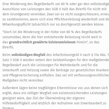
Eine Minderung des Regelbedarfs um 60 % oder gar den vollständig
Ausschluss von Leistungen des SGB II hält das BVerfG für nicht mit
dem Grundgesetz vereinbar. Zwar sei es nicht ausgeschlossen, erne
zu sanktionieren, wenn sich eine Pflichtverletzung wiederholt und di
Mitwirkungspflicht tatsächlich nur so durchgesetzt werden könne.
"Doch ist die Minderung in der Höhe von 60 % des Regelbedarfs
unzumutbar, denn die hier entstehende Belastung reicht weit in
das
grundrechtlich gewährte Existenzminimum
hinein", so das
BVerfG.
Beim
vollständigen Wegfall
des Arbeitslosengeld II nach § 31a Abs. 1
Satz 3 SGB II würden neben den Geldzahlungen für den maßgebend
Regelbedarf auch die Leistungen für Mehrbedarfe und für die
Unterkunft und Heizung sowie die Beiträge zur gesetzlichen Kranken
und Pflegeversicherung entfallen. Das sei mit verfassungsrechtliche
Maßgaben nicht vereinbar.
Außerdem lägen keine tragfähigen Erkenntnisse vor, aus denen sich
ergibt, dass ein völliger Wegfall von existenzsichernden Leistungen
geeignet wäre, das Ziel der Überwindung der eigenen
Hilfebedürftigkeit und letztlich der Aufnahme von Erwerbsarbeit zu
fördern.