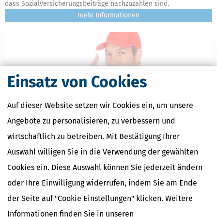
dass Sozialversicherungsbeiträge nachzuzahlen sind.
mehr
Einsatz von Cookies
Auf dieser Website setzen wir Cookies ein, um unsere
Angebote zu personalisieren, zu verbessern und
wirtschaftlich zu betreiben. Mit Bestätigung Ihrer
Auswahl willigen Sie in die Verwendung der gewählten
Rentenversicherung Minijob: Rückkehr zur Versicherungspflicht
Cookies ein. Diese Auswahl können Sie jederzeit ändern
möglich
oder Ihre Einwilligung widerrufen, indem Sie am Ende
[
28.06.2026, 06:47 Uhr
]
Minijobber, die sich von der
Rentenversicherungspflicht haben befreien lassen, können diese
der Seite auf "Cookie Einstellungen" klicken. Weitere
Entscheidung ab dem 1. Juli 2026 wieder rückgängig machen und
Informationen finden Sie in unseren