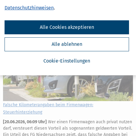
zusätzliche Rentenansprüche aufbauen. Wir erklären, wie es geht
und was es bringt.
Datenschutzhinweisen
.
mehr
Alle Cookies akzeptieren
Alle ablehnen
Cookie-Einstellungen
Falsche Kilometerangaben beim Firmenwagen:
Steuerhinterziehung
[
20.06.2026, 06:09 Uhr
]
Wer einen Firmenwagen auch privat nutzen
darf, versteuert diesen Vorteil als sogenannten geldwerten Vorteil.
Ein Urteil des FG Niedersachsen zeigt, dass falsche Angaben bei