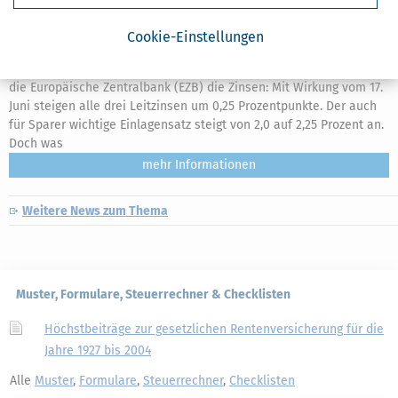
Cookie-Einstellungen
Leitzins erklärt: Bedeutung, Wirkung und aktuelle Entwicklungen
[
11.06.2026, 14:44 Uhr
]
Zum ersten Mal seit fast drei Jahren erhöht
die Europäische Zentralbank (EZB) die Zinsen: Mit Wirkung vom 17.
Juni steigen alle drei Leitzinsen um 0,25 Prozentpunkte. Der auch
für Sparer wichtige Einlagensatz steigt von 2,0 auf 2,25 Prozent an.
Doch was
mehr
Weitere News zum Thema
Muster, Formulare, Steuerrechner & Checklisten
Höchstbeiträge zur gesetzlichen Rentenversicherung für die
Jahre 1927 bis 2004
Alle
Muster
,
Formulare
,
Steuerrechner
,
Checklisten