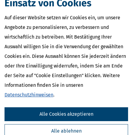
Einsatz von Cookies
Rentenkommission & Rentenreform 2026: Empfehlungen
verständlich erklärt
Auf dieser Website setzen wir Cookies ein, um unsere
[
23.06.2026, 11:15 Uhr
]
Die Rentenkommission
Angebote zu personalisieren, zu verbessern und
(Alterssicherungskommission) hat ein umfassendes Reformpaket
wirtschaftlich zu betreiben. Mit Bestätigung Ihrer
mit 33 Empfehlungen vorgelegt, um die gesetzliche Rente
langfristig stabiler, gerechter und verständlicher zu machen. Wir
Auswahl willigen Sie in die Verwendung der gewählten
erklären, um was es im Einzelnen geht.
Cookies ein. Diese Auswahl können Sie jederzeit ändern
mehr
oder Ihre Einwilligung widerrufen, indem Sie am Ende
der Seite auf "Cookie Einstellungen" klicken. Weitere
Informationen finden Sie in unseren
Datenschutzhinweisen
.
Alle Cookies akzeptieren
Alle ablehnen