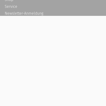
Service
Newsletter-Anmeldung
Alle News
Steuererklärung Online
Referenz
Über uns
Kontakt
Karriere
Häufige Fragen / FAQ
Kundenkonto
Kundenservice und Support
Vertrag widerrufen
Impressum
AGB