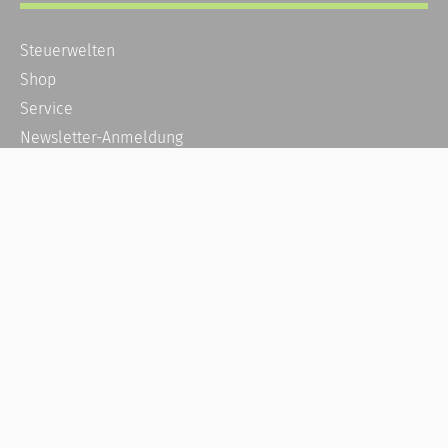
Steuerwelten
Shop
Service
Newsletter-Anmeldung
Alle News
Steuererklärung Online
Referenz
Über uns
Kontakt
Karriere
Häufige Fragen / FAQ
Kundenkonto
Kundenservice und Support
Vertrag widerrufen