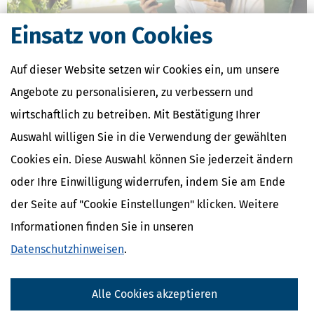
Einsatz von Cookies
Auf dieser Website setzen wir Cookies ein, um unsere
Zollfreigrenze für Online-Bestellungen fällt weg: Was sich ab 1. Juli
Angebote zu personalisieren, zu verbessern und
2026 ändert
wirtschaftlich zu betreiben. Mit Bestätigung Ihrer
[
24.06.2026, 08:16 Uhr
]
Ab dem 1. Juli 2026 gilt in der Europäischen
Auswahl willigen Sie in die Verwendung der gewählten
Union eine grundlegende Änderung für den Onlinehandel mit
Waren aus Drittländern: Die bisherige Zollfreigrenze für Sendungen
Cookies ein. Diese Auswahl können Sie jederzeit ändern
bis 150 Euro entfällt.
oder Ihre Einwilligung widerrufen, indem Sie am Ende
mehr
der Seite auf "Cookie Einstellungen" klicken. Weitere
Informationen finden Sie in unseren
Datenschutzhinweisen
.
Alle Cookies akzeptieren