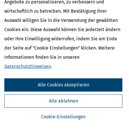
langfristig stabiler, gerechter und verständlicher zu machen. Wir
Angebote zu personalisieren, zu verbessern und
erklären, um was es im Einzelnen geht.
wirtschaftlich zu betreiben. Mit Bestätigung Ihrer
mehr
Auswahl willigen Sie in die Verwendung der gewählten
Cookies ein. Diese Auswahl können Sie jederzeit ändern
oder Ihre Einwilligung widerrufen, indem Sie am Ende
der Seite auf "Cookie Einstellungen" klicken. Weitere
Informationen finden Sie in unseren
Datenschutzhinweisen
.
Alle Cookies akzeptieren
Leitzins erklärt: Bedeutung, Wirkung und aktuelle Entwicklungen
Alle ablehnen
[
11.06.2026, 14:44 Uhr
]
Zum ersten Mal seit fast drei Jahren erhöht
die Europäische Zentralbank (EZB) die Zinsen: Mit Wirkung vom 17.
Cookie-Einstellungen
Juni steigen alle drei Leitzinsen um 0,25 Prozentpunkte. Der auch
für Sparer wichtige Einlagensatz steigt von 2,0 auf 2,25 Prozent an.