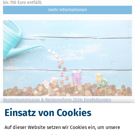
bis 150 Euro entfällt.
mehr
Rentenkommission & Rentenreform 2026: Empfehlungen
verständlich erklärt
Einsatz von Cookies
[
23.06.2026, 11:15 Uhr
]
Die Rentenkommission
(Alterssicherungskommission) hat ein umfassendes Reformpaket
Auf dieser Website setzen wir Cookies ein, um unsere
mit 33 Empfehlungen vorgelegt, um die gesetzliche Rente