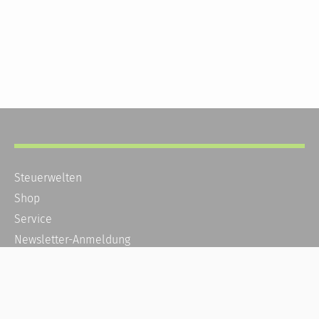
Steuerwelten
Shop
Service
Newsletter-Anmeldung
Alle News
Steuererklärung Online
Referenz