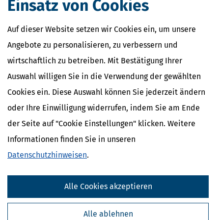
Einsatz von Cookies
Auf dieser Website setzen wir Cookies ein, um unsere
Rentenkommission & Rentenreform 2026: Empfehlungen
Angebote zu personalisieren, zu verbessern und
verständlich erklärt
wirtschaftlich zu betreiben. Mit Bestätigung Ihrer
[
23.06.2026, 11:15 Uhr
]
Die Rentenkommission
Auswahl willigen Sie in die Verwendung der gewählten
(Alterssicherungskommission) hat ein umfassendes Reformpaket
mit 33 Empfehlungen vorgelegt, um die gesetzliche Rente
Cookies ein. Diese Auswahl können Sie jederzeit ändern
langfristig stabiler, gerechter und verständlicher zu machen. Wir
oder Ihre Einwilligung widerrufen, indem Sie am Ende
erklären, um was es im Einzelnen geht.
mehr
der Seite auf "Cookie Einstellungen" klicken. Weitere
Informationen finden Sie in unseren
Datenschutzhinweisen
.
Alle Cookies akzeptieren
Alle ablehnen