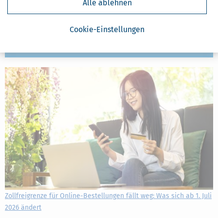
Alle ablehnen
bedrucktes Papier für den Weg zum Bäcker, dürfte bei der
Europäischen Zentralbank (EZB) gerade eines Besseren belehrt
werden. Die EZB hat zehn Designvorschläge für die nächste Euro-
Cookie-Einstellungen
Banknotenserie veröffentlicht
mehr
Zollfreigrenze für Online-Bestellungen fällt weg: Was sich ab 1. Juli
2026 ändert