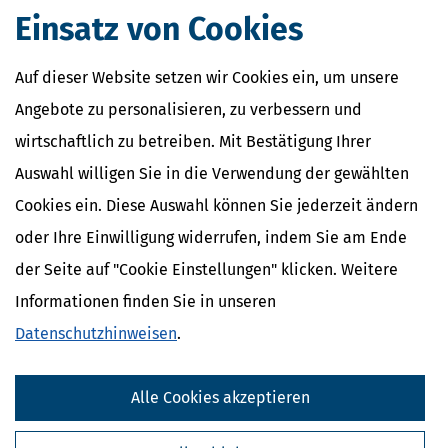
Blitzermarathon des Jahres 2026 – übrigens nicht nur in
Einsatz von Cookies
Deutschland, sondern in ganz Europa. Anders als bei der
Speedweek im April gibt es im August keinen Hauptkontrolltag. Wir
haben alle wichtigen Informationen zu Terminen
Auf dieser Website setzen wir Cookies ein, um unsere
mehr
Angebote zu personalisieren, zu verbessern und
wirtschaftlich zu betreiben. Mit Bestätigung Ihrer
Auswahl willigen Sie in die Verwendung der gewählten
Cookies ein. Diese Auswahl können Sie jederzeit ändern
oder Ihre Einwilligung widerrufen, indem Sie am Ende
der Seite auf "Cookie Einstellungen" klicken. Weitere
Informationen finden Sie in unseren
Datenschutzhinweisen
.
Neue Euro-Scheine gesucht: Europa darf über sein künftiges
Alle Cookies akzeptieren
Bargeld abstimmen
[
26.07.2026, 06:37 Uhr
]
Wer glaubt, Banknoten seien einfach nur