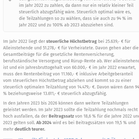
im Jahr 2022 zu zahlen, da dann nur ein relativ kleiner Teil
steuerlich abzugsfähig wäre. Steuerlich optimal wäre es,
die Teilzahlungen so zu wählen, dass sie auch zu 94 % im
Jahr 2022 und zu 100% ab 2023 abzuziehen sind.
Im Jahr 2022 liegt der
steuerliche Höchstbetrag
bei 25.639,- € für
Alleinstehende und 51.278,- € für Verheiratete. Davon gehen aber die
Gesamtbeiträge für die gesetzliche Rentenversicherung,
berufsständische Versorgung und Rürup-Rente ab. Wer alleinstehen
ist und ein Jahresbruttogehalt von 60.000,- € im Jahr 2022 erwartet,
muss den Rentenbeitrag von 11.160,- € inklusive Arbeitgeberanteil
vom steuerlichen Höchstbetrag abziehen und kommt so zu einer
steuerlich optimalen Teilzahlung von 14.479,- €. Davon wären dann 9
% beziehungsweise 13.611,- € steuerlich abzugsfähig.
In den Jahren 2023 bis 2026 können dann weitere Teilzahlungen
geleistet werden. Im Jahr 2023 sollte die Teilzahlung nochmals recht
hoch ausfallen, da der
Beitragssatz
von 18,6 % für die Jahre 2022 un
2023 gelten soll.
Ab 2024
wird es bei Beitragssätzen von 19,5 % und
mehr
deutlich teurer.