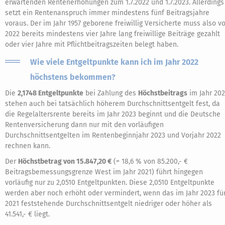
erwartenden Rentenerhöhungen zum 1.7.2022 und 1.7.2023. Allerdings
setzt ein Rentenanspruch immer mindestens fünf Beitragsjahre
voraus. Der im Jahr 1957 geborene freiwillig Versicherte muss also vo
2022 bereits mindestens vier Jahre lang freiwillige Beiträge gezahlt
oder vier Jahre mit Pflichtbeitragszeiten belegt haben.
Wie viele Entgeltpunkte kann ich im Jahr 2022
höchstens bekommen?
Die
2,1748 Entgeltpunkte
bei Zahlung des
Höchstbeitrags
im Jahr 20
stehen auch bei tatsächlich höherem Durchschnittsentgelt fest, da
die Regelaltersrente bereits im Jahr 2023 beginnt und die Deutsche
Rentenversicherung dann nur mit den vorläufigen
Durchschnittsentgelten im Rentenbeginnjahr 2023 und Vorjahr 2022
rechnen kann.
Der
Höchstbetrag von 15.847,20 €
(= 18,6 % von 85.200,- €
Beitragsbemessungsgrenze West im Jahr 2021) führt hingegen
vorläufig nur zu 2,0510 Entgeltpunkten. Diese 2,0510 Entgeltpunkte
werden aber noch erhöht oder vermindert, wenn das im Jahr 2023 fü
2021 feststehende Durchschnittsentgelt niedriger oder höher als
41.541,- € liegt.