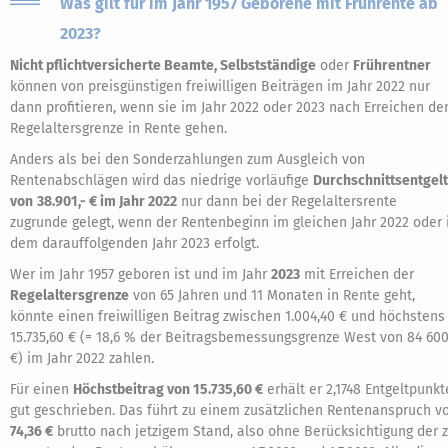
Was gilt für im Jahr 1957 Geborene mit Frührente ab
2023?
Nicht pflichtversicherte Beamte, Selbstständige
oder
Frührentner
können von preisgünstigen freiwilligen Beiträgen im Jahr 2022 nur
dann profitieren, wenn sie im Jahr 2022 oder 2023 nach Erreichen de
Regelaltersgrenze in Rente gehen.
Anders als bei den Sonderzahlungen zum Ausgleich von
Rentenabschlägen wird das niedrige vorläufige
Durchschnittsentgelt
von
38.901,- € im Jahr 2022
nur dann bei der Regelaltersrente
zugrunde gelegt, wenn der Rentenbeginn im gleichen Jahr 2022 oder 
dem darauffolgenden Jahr 2023 erfolgt.
Wer im Jahr 1957 geboren ist und im Jahr
2023
mit Erreichen der
Regelaltersgrenze
von 65 Jahren und 11 Monaten in Rente geht,
könnte einen freiwilligen Beitrag zwischen 1.004,40 € und höchstens
15.735,60 € (= 18,6 % der Beitragsbemessungsgrenze West von 84 600
€) im Jahr 2022 zahlen.
Für einen
Höchstbeitrag von 15.735,60 €
erhält er 2,1748 Entgeltpunkt
gut geschrieben. Das führt zu einem zusätzlichen Rentenanspruch v
74,36 €
brutto nach jetzigem Stand, also ohne Berücksichtigung der 