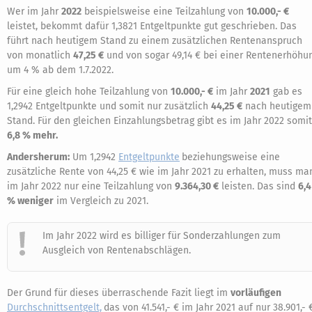
Wer im Jahr
2022
beispielsweise eine Teilzahlung von
10.000,- €
leistet, bekommt dafür 1,3821 Entgeltpunkte gut geschrieben. Das
führt nach heutigem Stand zu einem zusätzlichen Rentenanspruch
von monatlich
47,25 €
und von sogar 49,14 € bei einer Rentenerhöhu
um 4 % ab dem 1.7.2022.
Für eine gleich hohe Teilzahlung von
10.000,- €
im Jahr
2021
gab es
1,2942 Entgeltpunkte und somit nur zusätzlich
44,25 €
nach heutigem
Stand. Für den gleichen Einzahlungsbetrag gibt es im Jahr 2022 somit
6,8 % mehr.
Andersherum:
Um 1,2942
Entgeltpunkte
beziehungsweise eine
zusätzliche Rente von 44,25 € wie im Jahr 2021 zu erhalten, muss ma
im Jahr 2022 nur eine Teilzahlung von
9.364,30 €
leisten. Das sind
6,4
% weniger
im Vergleich zu 2021.
Im Jahr 2022 wird es billiger für Sonderzahlungen zum
Ausgleich von Rentenabschlägen.
Der Grund für dieses überraschende Fazit liegt im
vorläufigen
Durchschnittsentgelt,
das von 41.541,- € im Jahr 2021 auf nur 38.901,- 