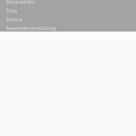
Steuerwelten
Shop
Service
Newsletter-Anmeldung
Alle News
Steuererklärung Online
Referenz
Über uns
Kontakt
Karriere
Häufige Fragen / FAQ
Kundenkonto
Kundenservice und Support
Vertrag widerrufen
Impressum