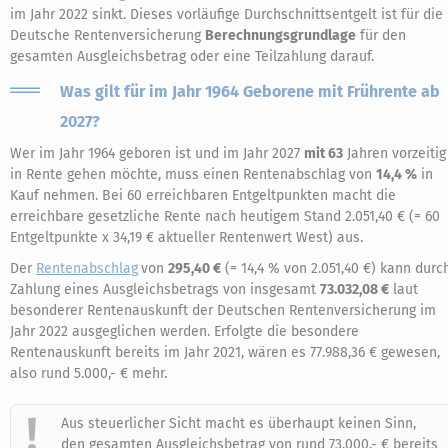
im Jahr 2022 sinkt. Dieses vorläufige Durchschnittsentgelt ist für die
Deutsche Rentenversicherung
Berechnungsgrundlage
für den
gesamten Ausgleichsbetrag oder eine Teilzahlung darauf.
Was gilt für im Jahr 1964 Geborene mit Frührente ab
2027?
Wer im Jahr 1964 geboren ist und im Jahr 2027
mit 63
Jahren vorzeitig
in Rente gehen möchte, muss einen Rentenabschlag von
14,4 %
in
Kauf nehmen. Bei 60 erreichbaren Entgeltpunkten macht die
erreichbare gesetzliche Rente nach heutigem Stand 2.051,40 € (= 60
Entgeltpunkte x 34,19 € aktueller Rentenwert West) aus.
Der
Rentenabschlag
von
295,40 €
(= 14,4 % von 2.051,40 €) kann durc
Zahlung eines Ausgleichsbetrags von insgesamt
73.032,08 €
laut
besonderer Rentenauskunft der Deutschen Rentenversicherung im
Jahr 2022 ausgeglichen werden. Erfolgte die besondere
Rentenauskunft bereits im Jahr 2021, wären es 77.988,36 € gewesen,
also rund 5.000,- € mehr.
Aus steuerlicher Sicht macht es überhaupt keinen Sinn,
den gesamten Ausgleichsbetrag von rund 73.000,- € bereits