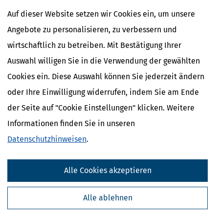
Auf dieser Website setzen wir Cookies ein, um unsere
Angebote zu personalisieren, zu verbessern und
wirtschaftlich zu betreiben. Mit Bestätigung Ihrer
Auswahl willigen Sie in die Verwendung der gewählten
Cookies ein. Diese Auswahl können Sie jederzeit ändern
oder Ihre Einwilligung widerrufen, indem Sie am Ende
der Seite auf "Cookie Einstellungen" klicken. Weitere
Informationen finden Sie in unseren
Hausverkauf: Bundesfinanzministerium erklärt Versteuerung
Datenschutzhinweisen
.
[
14.07.2020, 06:05 Uhr
]
Mit der Besteuerung des
Veräußerungsgewinns aus dem Verkauf von Immobilien hat sich
das Bundesfinanzministerium (BMF) beschäftigt. Konkret geht es
Alle Cookies akzeptieren
um die Steuerfreiheit des Verkaufs, wenn die Immobilie vor dem
Verkauf selbst bewohnt wurde.
mehr
Alle ablehnen